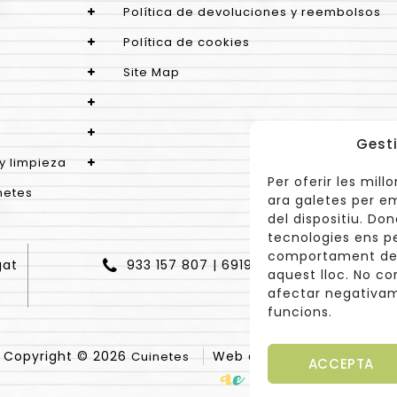
Política de devoluciones y reembolsos
Política de cookies
Site Map
Gesti
y limpieza
Per oferir les mil
netes
ara galetes per e
del dispositiu. Do
tecnologies ens p
comportament de n
gat
933 157 807 | 691967537
aquest lloc. No co
afectar negativam
funcions.
Copyright © 2026
Web diseñada por
Cuinetes
Arantx
ACCEPTA