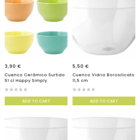
3,90
€
5,50
€
Cuenco Cerámico Surtido
Cuenco Vidrio Borosilicato
51 cl Happy Simply
11,5 cm
0
0
ADD TO CART
ADD TO CART
out
out
of
of
5
5