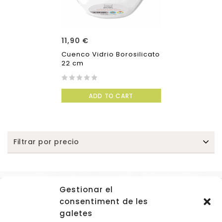
11,90
€
Cuenco Vidrio Borosilicato
22 cm
0
ADD TO CART
out
of
5
Filtrar por precio
Gestionar el
Accessos
consentiment de les
Navegació
galetes