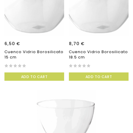
6,50
€
8,70
€
Cuenco Vidrio Borosilicato
Cuenco Vidrio Borosilicato
15 cm
18.5 cm
0
0
ADD TO CART
ADD TO CART
out
out
of
of
5
5