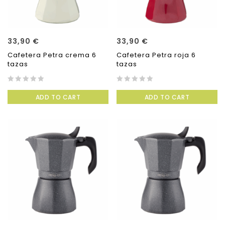
33,90
€
33,90
€
Cafetera Petra crema 6
Cafetera Petra roja 6
tazas
tazas
0
0
ADD TO CART
ADD TO CART
out
out
of
of
5
5