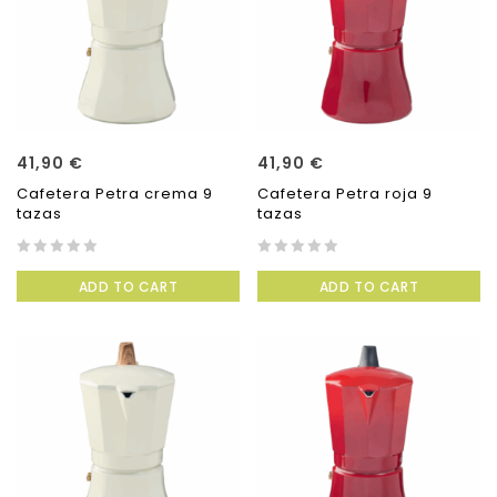
41,90
€
41,90
€
Cafetera Petra crema 9
Cafetera Petra roja 9
tazas
tazas
0
0
ADD TO CART
ADD TO CART
out
out
of
of
5
5