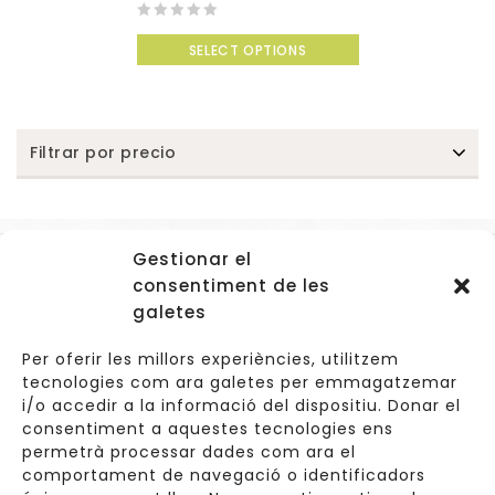
0
SELECT OPTIONS
out
of
5
Filtrar por precio
Gestionar el
Accessos
consentiment de les
Navegació
galetes
Informació Legal
Per oferir les millors experiències, utilitzem
tecnologies com ara galetes per emmagatzemar
i/o accedir a la informació del dispositiu. Donar el
consentiment a aquestes tecnologies ens
Carrer de Valldoreix 45, 08172 Sant Cugat del Vallès
permetrà processar dades com ara el
comportament de navegació o identificadors
933 157 807 | 691967537