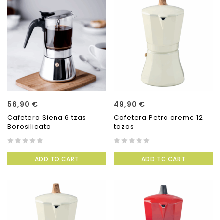
56,90
€
49,90
€
Cafetera Siena 6 tzas
Cafetera Petra crema 12
Borosilicato
tazas
0
0
ADD TO CART
ADD TO CART
out
out
of
of
5
5