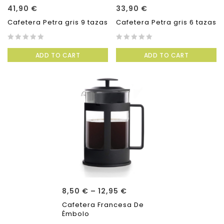
41,90
€
33,90
€
Cafetera Petra gris 9 tazas
Cafetera Petra gris 6 tazas
0
0
ADD TO CART
ADD TO CART
out
out
of
of
5
5
8,50
€
–
12,95
€
Cafetera Francesa De
Émbolo