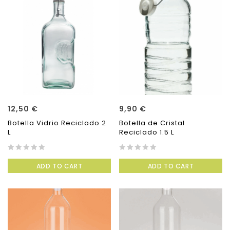
12,50
€
9,90
€
Botella Vidrio Reciclado 2
Botella de Cristal
L
Reciclado 1.5 L
0
0
ADD TO CART
ADD TO CART
out
out
of
of
5
5