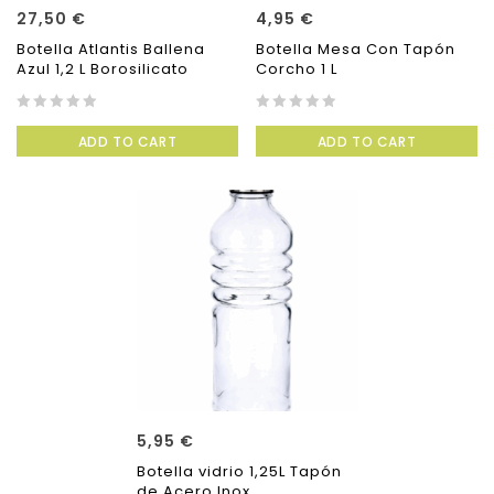
27,50
€
4,95
€
Botella Atlantis Ballena
Botella Mesa Con Tapón
Azul 1,2 L Borosilicato
Corcho 1 L
0
0
ADD TO CART
ADD TO CART
out
out
of
of
5
5
5,95
€
Botella vidrio 1,25L Tapón
de Acero Inox