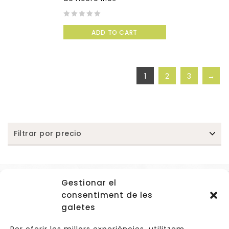
0
ADD TO CART
out
of
5
1
2
3
→
Filtrar por precio
Gestionar el
Accessos
consentiment de les
Navegació
galetes
Informació Legal