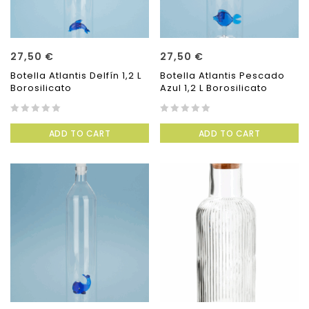
27,50
€
27,50
€
Botella Atlantis Delfín 1,2 L
Botella Atlantis Pescado
Borosilicato
Azul 1,2 L Borosilicato
0
0
ADD TO CART
ADD TO CART
out
out
of
of
5
5