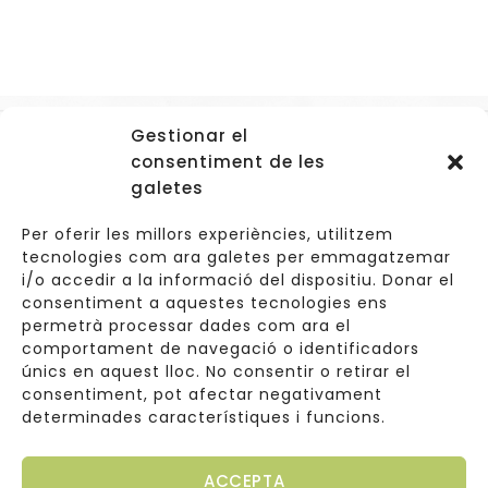
Gestionar el
Accessos
consentiment de les
Navegació
galetes
Informació Legal
Per oferir les millors experiències, utilitzem
tecnologies com ara galetes per emmagatzemar
i/o accedir a la informació del dispositiu. Donar el
consentiment a aquestes tecnologies ens
Carrer de Valldoreix 45, 08172 Sant Cugat del Vallès
permetrà processar dades com ara el
comportament de navegació o identificadors
933 157 807 | 691967537
únics en aquest lloc. No consentir o retirar el
consentiment, pot afectar negativament
info@cuinetes.shop
determinades característiques i funcions.
ACCEPTA