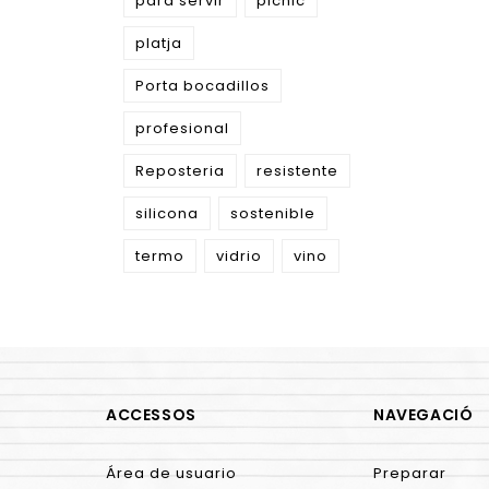
para servir
picnic
platja
Porta bocadillos
profesional
Reposteria
resistente
silicona
sostenible
termo
vidrio
vino
ACCESSOS
NAVEGACIÓ
Área de usuario
Preparar