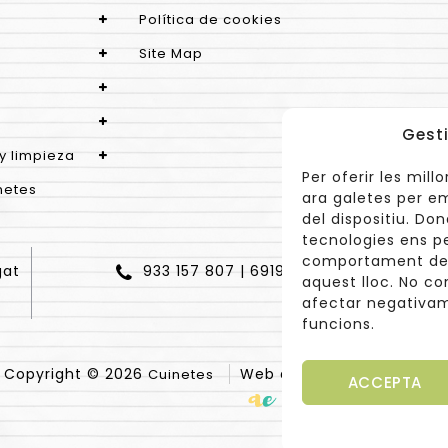
Política de cookies
Site Map
Gesti
y limpieza
Per oferir les mil
netes
ara galetes per e
del dispositiu. Do
tecnologies ens p
comportament de n
gat
933 157 807 | 691967537
aquest lloc. No co
afectar negativam
funcions.
Copyright © 2026
Web diseñada por
Cuinetes
Arantx
ACCEPTA