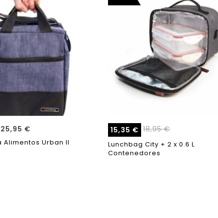
25,95
€
18,95
€
15,35
€
a Alimentos Urban II
Lunchbag City + 2 x 0.6 L
Contenedores