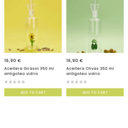
16,90
€
16,90
€
Aceitera Girasol 350 ml
Aceitera Olivas 350 ml
antigoteo vidrio
antigoteo vidrio
0
0
ADD TO CART
ADD TO CART
out
out
of
of
5
5