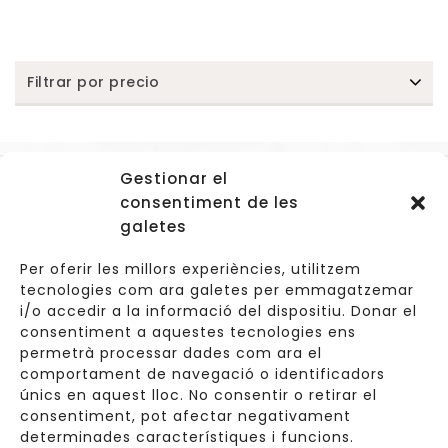
Filtrar por precio
Gestionar el
Accessos
consentiment de les
Navegació
galetes
Informació Legal
Per oferir les millors experiències, utilitzem
tecnologies com ara galetes per emmagatzemar
i/o accedir a la informació del dispositiu. Donar el
consentiment a aquestes tecnologies ens
Carrer de Valldoreix 45, 08172 Sant Cugat del Vallès
permetrà processar dades com ara el
comportament de navegació o identificadors
933 157 807 | 691967537
únics en aquest lloc. No consentir o retirar el
consentiment, pot afectar negativament
info@cuinetes.shop
determinades característiques i funcions.