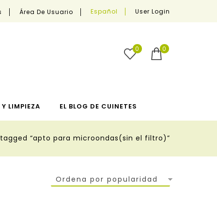
User Login
Español
s
Área De Usuario
0
0
Y LIMPIEZA
EL BLOG DE CUINETES
tagged “apto para microondas(sin el filtro)”
Ordena por popularidad