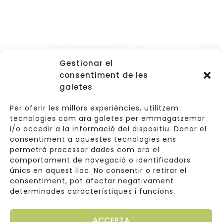
Gestionar el
Accessos
consentiment de les
Navegació
galetes
Informació Legal
Per oferir les millors experiències, utilitzem
tecnologies com ara galetes per emmagatzemar
i/o accedir a la informació del dispositiu. Donar el
consentiment a aquestes tecnologies ens
Carrer de Valldoreix 45, 08172 Sant Cugat del Vallès
permetrà processar dades com ara el
comportament de navegació o identificadors
933 157 807 | 691967537
únics en aquest lloc. No consentir o retirar el
consentiment, pot afectar negativament
info@cuinetes.shop
determinades característiques i funcions.
ACCEPTA