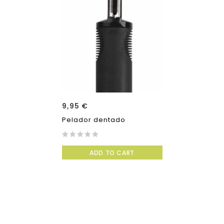
9,95
€
Pelador dentado
0
ADD TO CART
out
of
5