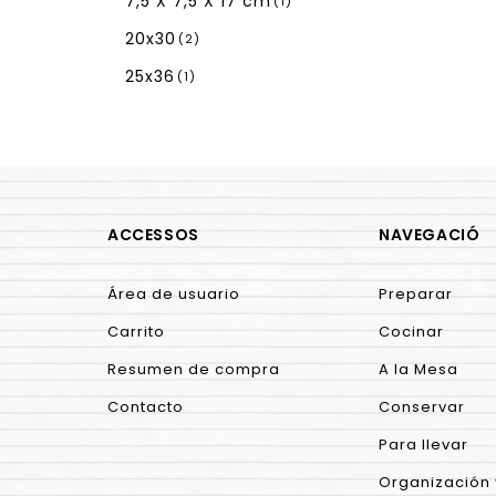
7,5 X 7,5 X 17 cm
(1)
20x30
(2)
25x36
(1)
ACCESSOS
NAVEGACIÓ
Área de usuario
Preparar
Carrito
Cocinar
Resumen de compra
A la Mesa
Contacto
Conservar
Para llevar
Organización 