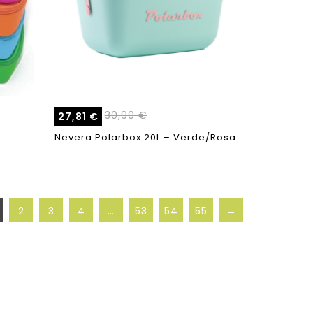
30,90
€
27,81
€
Nevera Polarbox 20L – Verde/Rosa
2
3
4
…
53
54
55
→