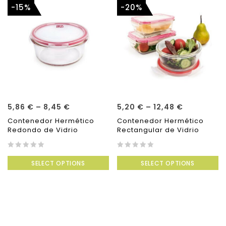
-15%
-20%
5,86
€
–
8,45
€
5,20
€
–
12,48
€
Contenedor Hermético
Contenedor Hermético
Redondo de Vidrio
Rectangular de Vidrio
0
0
SELECT OPTIONS
SELECT OPTIONS
out
out
of
of
5
5