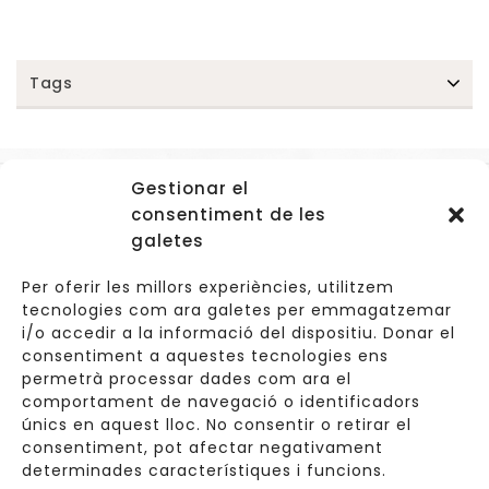
Tags
Gestionar el
Accessos
consentiment de les
Navegació
galetes
Informació Legal
Per oferir les millors experiències, utilitzem
tecnologies com ara galetes per emmagatzemar
i/o accedir a la informació del dispositiu. Donar el
consentiment a aquestes tecnologies ens
Carrer de Valldoreix 45, 08172 Sant Cugat del Vallès
permetrà processar dades com ara el
comportament de navegació o identificadors
933 157 807 | 691967537
únics en aquest lloc. No consentir o retirar el
consentiment, pot afectar negativament
info@cuinetes.shop
determinades característiques i funcions.