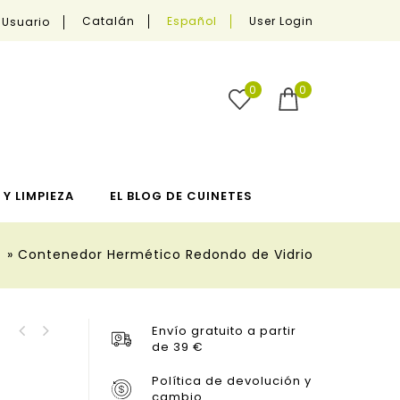
User Login
Catalán
Español
 Usuario
0
0
Y LIMPIEZA
EL BLOG DE CUINETES
»
Contenedor Hermético Redondo de Vidrio
Envío gratuito a partir
Porta alimentos Jar To
de 39 €
Porta Alimentos Jar To
Go 400 ml
Go 600 ml
Política de devolución y
cambio