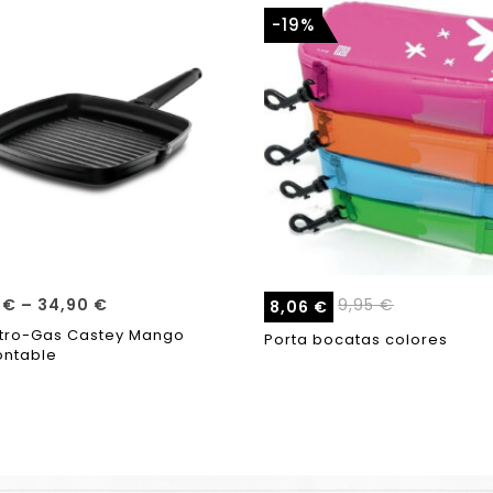
-19%
0
€
–
34,90
€
9,95
€
8,06
€
Vitro-Gas Castey Mango
Porta bocatas colores
ntable