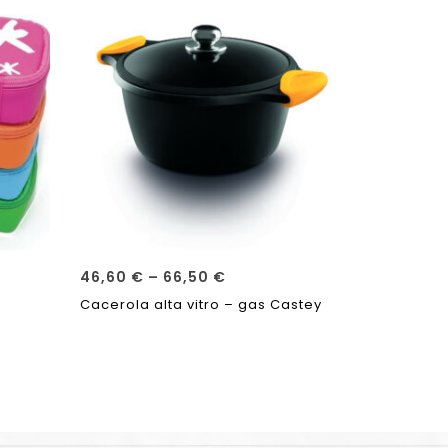
46,60
€
–
66,50
€
21,95
€
Cacerola alta vitro – gas Castey
Jarra de v