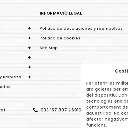
INFORMACIÓ LEGAL
Política de devoluciones y reembolsos
Política de cookies
Site Map
Gesti
y limpieza
Per oferir les mil
netes
ara galetes per e
del dispositiu. Do
tecnologies ens p
comportament de n
gat
933 157 807 | 691967537
aquest lloc. No co
afectar negativam
funcions.