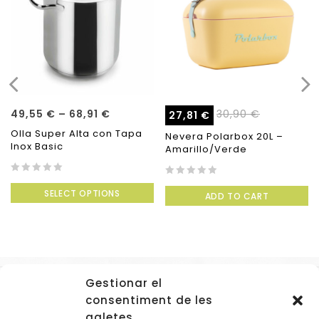
49,55
€
–
68,91
€
30,90
€
27,81
€
Olla Super Alta con Tapa
Nevera Polarbox 20L –
Inox Basic
Amarillo/Verde
0
0
SELECT OPTIONS
out
ADD TO CART
out
of
of
5
5
Gestionar el
Accessos
consentiment de les
Navegació
galetes