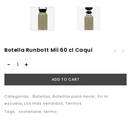
Botella Runbott Mii 60 cl Caqui
Botella Runbott Mii 60
Botella Runbott Mii 60
cl Cielo
26,90
€
cl Nata
ADD TO CART
Categorias:
Botellas
,
Botellas para llevar
,
En la
escuela
,
Los más vendidos
,
Termos
Tags:
sostenible
,
termo