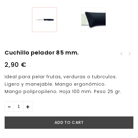
Cuchillo pelador 85 mm.
Cacerola con tapa Inox
Cuchillo chuletero
Basic Lacor
2,90
€
monoblock
Ideal para pelar frutas, verduras o tubrculos.
Ligero y manejable. Mango ergonómico.
Mango polipropileno. Hoja 100 mm. Peso 25 gr.
ADD TO CART