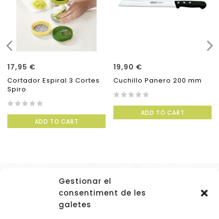
17,95
€
19,90
€
Cortador Espiral 3 Cortes
Cuchillo Panero 200 mm
Spiro
0
ADD TO CART
0
out
ADD TO CART
out
of
of
5
5
Gestionar el
Accessos
consentiment de les
Navegació
galetes