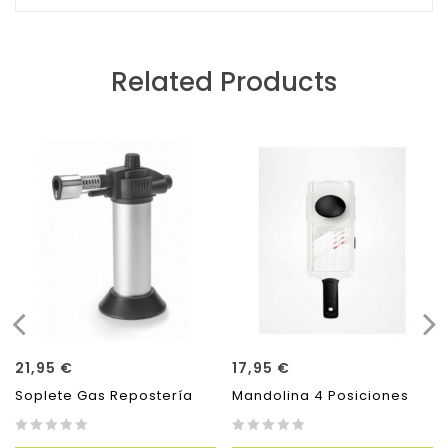
Related Products
21,95
€
17,95
€
Soplete Gas Repostería
Mandolina 4 Posiciones
0
0