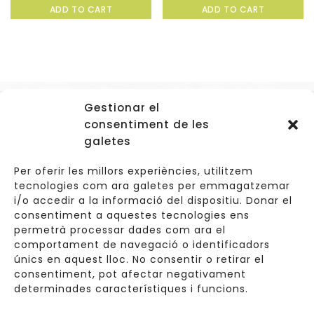
ADD TO CART
ADD TO CART
out
out
of
of
5
5
Gestionar el
Accessos
consentiment de les
Navegació
galetes
Informació Legal
Per oferir les millors experiències, utilitzem
tecnologies com ara galetes per emmagatzemar
i/o accedir a la informació del dispositiu. Donar el
consentiment a aquestes tecnologies ens
Carrer de Valldoreix 45, 08172 Sant Cugat del Vallès
permetrà processar dades com ara el
comportament de navegació o identificadors
933 157 807 | 691967537
únics en aquest lloc. No consentir o retirar el
consentiment, pot afectar negativament
info@cuinetes.shop
determinades característiques i funcions.