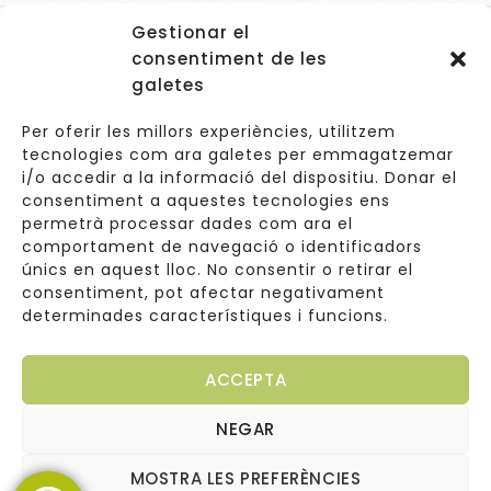
Gestionar el
Accessos
consentiment de les
Navegació
galetes
Informació Legal
Per oferir les millors experiències, utilitzem
tecnologies com ara galetes per emmagatzemar
i/o accedir a la informació del dispositiu. Donar el
consentiment a aquestes tecnologies ens
Carrer de Valldoreix 45, 08172 Sant Cugat del Vallès
permetrà processar dades com ara el
comportament de navegació o identificadors
933 157 807 | 691967537
únics en aquest lloc. No consentir o retirar el
consentiment, pot afectar negativament
info@cuinetes.shop
determinades característiques i funcions.
ACCEPTA
NEGAR
Copyright © 2026
Web diseñada por
Cuinetes
MOSTRA LES PREFERÈNCIES
Arantxaengancha