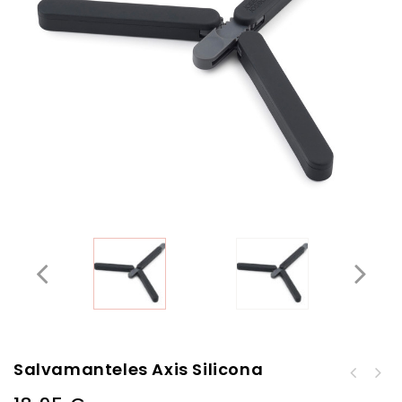
Salvamanteles Axis Silicona
Organizador Extensible