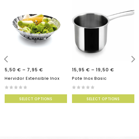
5,50
€
–
7,95
€
15,95
€
–
19,50
€
Hervidor Extensible Inox
Pote Inox Basic
0
0
SELECT OPTIONS
SELECT OPTIONS
out
out
of
of
5
5