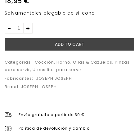
18,95
€
Utensilios Gris
Salvamanteles plegable de silicona
ADD TO CART
Categorias:
Cocción
,
Horno
,
Ollas & Cazuelas
,
Pinzas
para servir
,
Utensilios para servir
Fabricantes:
JOSEPH JOSEPH
Brand:
JOSEPH JOSEPH
Envío gratuito a partir de 39 €
Política de devolución y cambio