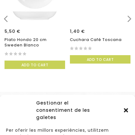
5,50
€
1,40
€
Plato Hondo 20 cm
Cuchara Café Toscana
Sweden Blanco
0
ADD TO CART
0
out
ADD TO CART
out
of
of
5
5
Gestionar el
Accessos
consentiment de les
Navegació
galetes
Informació Legal
Per oferir les millors experiències, utilitzem