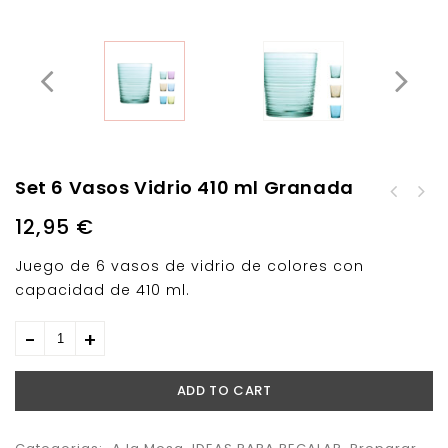
Set 6 Vasos Vidrio 410 ml Granada
Vaso Agua 39 cl.
Diamond Transparente
12,95
€
Juego de 6 vasos de vidrio de colores con
capacidad de 410 ml.
ADD TO CART