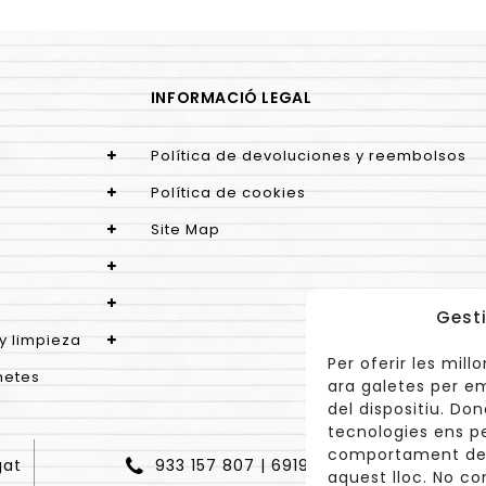
INFORMACIÓ LEGAL
Política de devoluciones y reembolsos
Política de cookies
Site Map
Gesti
y limpieza
Per oferir les mil
netes
ara galetes per e
del dispositiu. Do
tecnologies ens p
comportament de n
gat
933 157 807 | 691967537
aquest lloc. No co