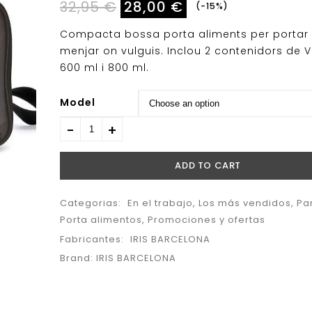
32,95
€
28,00
€
-15%
Compacta bossa porta aliments per portar 
menjar on vulguis.
Inclou 2 contenidors de V
600 ml i 800 ml.
Model
ADD TO CART
Categorias:
En el trabajo
,
Los más vendidos
,
Pa
Porta alimentos
,
Promociones y ofertas
Fabricantes:
IRIS BARCELONA
Brand:
IRIS BARCELONA