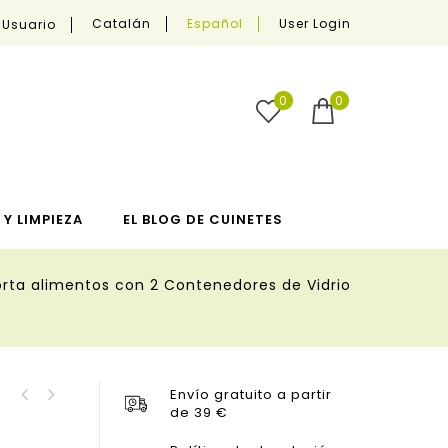
User Login
Catalán
Español
 Usuario
0
0
Y LIMPIEZA
EL BLOG DE CUINETES
orta alimentos con 2 Contenedores de Vidrio
Envío gratuito a partir
Contenedor Hermético
de 39 €
Bolsa Porta Alimentos
Rectangular de Vidrio
con 2 contenedores