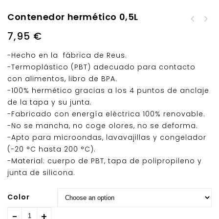
Contenedor hermético 0,5L
Contenedor hermético
Contenedor hermético
1L
7,95
€
0,75L
-Hecho en la fábrica de Reus.
-Termoplástico (PBT) adecuado para contacto
con alimentos, libro de BPA.
-100% hermético gracias a los 4 puntos de anclaje
de la tapa y su junta.
-Fabricado con energía eléctrica 100% renovable.
-No se mancha, no coge olores, no se deforma.
-Apto para microondas, lavavajillas y congelador
(-20 °C hasta 200 °C).
-Material: cuerpo de PBT, tapa de polipropileno y
junta de silicona.
Color