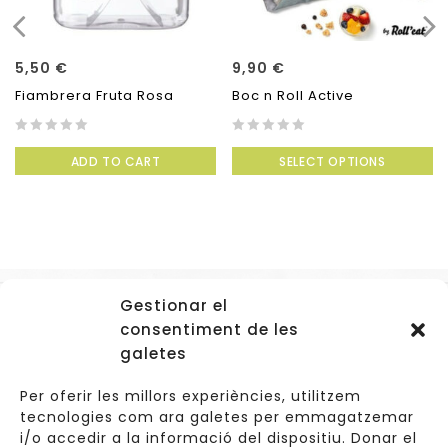
5,50
€
9,90
€
Fiambrera Fruta Rosa
Boc n Roll Active
0
0
ADD TO CART
SELECT OPTIONS
out
out
of
of
5
5
Gestionar el
Accessos
consentiment de les
Navegació
galetes
Informació Legal
Per oferir les millors experiències, utilitzem
tecnologies com ara galetes per emmagatzemar
i/o accedir a la informació del dispositiu. Donar el