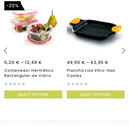
-20%
5,20
€
–
12,48
€
49,90
€
–
63,95
€
Contenedor Hermético
Plancha Lisa Vitro-Gas
Rectangular de Vidrio
Castey
0
0
SELECT OPTIONS
SELECT OPTIONS
out
out
of
of
5
5