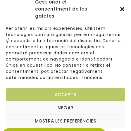
Gestionar el
Accessos
consentiment de les
Navegació
galetes
Informació Legal
Per oferir les millors experiències, utilitzem
tecnologies com ara galetes per emmagatzemar
i/o accedir a la informació del dispositiu. Donar el
consentiment a aquestes tecnologies ens
Carrer de Valldoreix 45, 08172 Sant Cugat del Vallès
permetrà processar dades com ara el
comportament de navegació o identificadors
933 157 807 | 691967537
únics en aquest lloc. No consentir o retirar el
consentiment, pot afectar negativament
info@cuinetes.shop
determinades característiques i funcions.
ACCEPTA
NEGAR
Copyright © 2026
Web diseñada por
Cuinetes
MOSTRA LES PREFERÈNCIES
Arantxaengancha