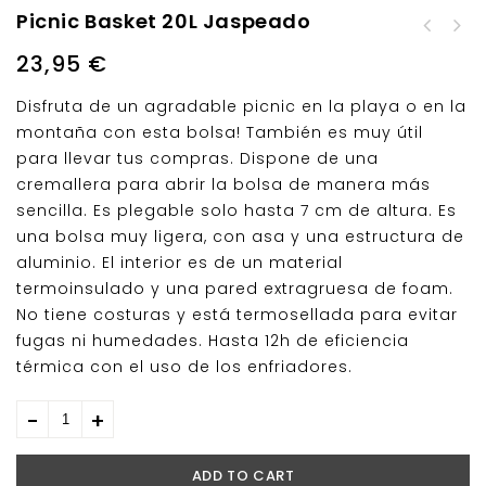
Picnic Basket 20L Jaspeado
Bolsa Nevera Mochila
Portabotellas Azul
20L Jaspeada
23,95
€
Jaspeada 1,5L
Disfruta de un agradable picnic en la playa o en la
montaña con esta bolsa! También es muy útil
para llevar tus compras. Dispone de una
cremallera para abrir la bolsa de manera más
sencilla. Es plegable solo hasta 7 cm de altura. Es
una bolsa muy ligera, con asa y una estructura de
aluminio. El interior es de un material
termoinsulado y una pared extragruesa de foam.
No tiene costuras y está termosellada para evitar
fugas ni humedades. Hasta 12h de eficiencia
térmica con el uso de los enfriadores.
ADD TO CART