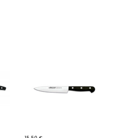
15,50
€
19,90
€