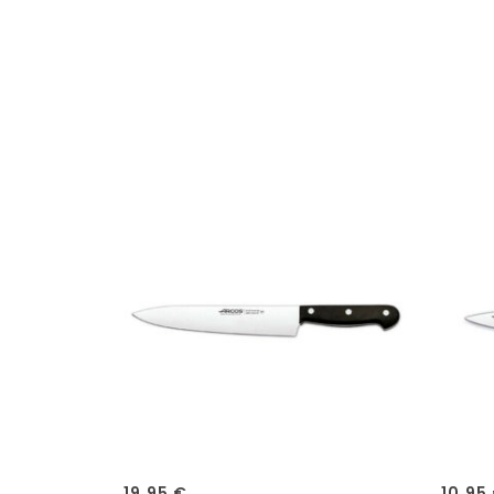
19,95
€
10,95