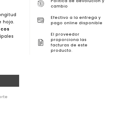
Política de devolución y
Kyocera 110mm
cambio
ongitud
Efectivo a la entrega y
 hoja.
pago online disponible
icos
El proveedor
ipales
proporciona las
facturas de este
producto.
orte