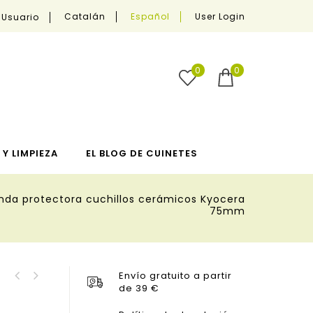
User Login
Catalán
Español
 Usuario
0
0
Y LIMPIEZA
EL BLOG DE CUINETES
nda protectora cuchillos cerámicos Kyocera
75mm
Envío gratuito a partir
Copa 70 cl Belia
de 39 €
Funda protectora
Bohemia
cuchillos cerámicos