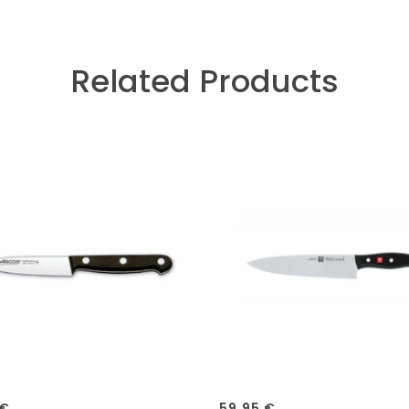
Related Products
€
59,95
€