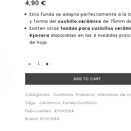
4,90
€
Esta funda se adapta perfectamente a la l
y forma del
cuchillo cerámico
de 75mm de
Existen otras
fundas para cuchillos cerám
Kyocera
disponibles en las 4 medidas princ
de hoja.
ADD TO CART
Categorias:
Cuchillos
,
Preparar
,
Utensilios de c
Tags:
cerámico
,
Funda Cuchillos
Fabricantes:
KYOCERA
Brand:
KYOCERA