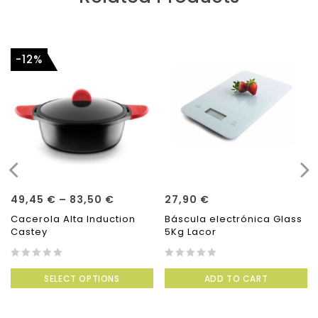
-12%
49,45
€
–
83,50
€
27,90
€
Cacerola Alta Induction
Báscula electrónica Glass
Castey
5Kg Lacor
0
0
SELECT OPTIONS
ADD TO CART
out
out
of
of
5
5