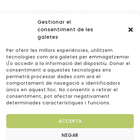
Gestionar el
Accessos
consentiment de les
Navegació
galetes
Informació Legal
Per oferir les millors experiències, utilitzem
tecnologies com ara galetes per emmagatzemar
i/o accedir a la informació del dispositiu. Donar el
consentiment a aquestes tecnologies ens
Carrer de Valldoreix 45, 08172 Sant Cugat del Vallès
permetrà processar dades com ara el
comportament de navegació o identificadors
933 157 807 | 691967537
únics en aquest lloc. No consentir o retirar el
consentiment, pot afectar negativament
info@cuinetes.shop
determinades característiques i funcions.
ACCEPTA
NEGAR