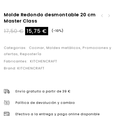
Molde Redondo desmontable 20 cm
Molde Madalena
Master Class
Molde Redondo Base
Silicona 6 u.
Desmontable 23 cm
17,50
€
15,75
€
-10%
Master Class
Categorias:
Cocinar
,
Moldes metálicos
,
Promociones y
ofertas
,
ReposterÍa
Fabricantes:
KITCHENCRAFT
Brand:
KITCHENCRAFT
Envío gratuito a partir de 39 €
Política de devolución y cambio
Efectivo a la entrega y pago online disponible