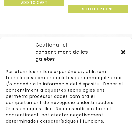
ADD TO CART
out
0
of
SELECT OPTIONS
out
5
of
5
Gestionar el
Accessos
consentiment de les
Navegació
galetes
Informació Legal
Per oferir les millors experiències, utilitzem
tecnologies com ara galetes per emmagatzemar
i/o accedir a la informació del dispositiu. Donar el
consentiment a aquestes tecnologies ens
Carrer de Valldoreix 45, 08172 Sant Cugat del Vallès
permetrà processar dades com ara el
comportament de navegació o identificadors
933 157 807 | 691967537
únics en aquest lloc. No consentir o retirar el
consentiment, pot afectar negativament
info@cuinetes.shop
determinades característiques i funcions.