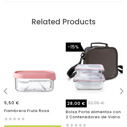
Related Products
-15%
5,50
€
32,95
€
28,00
€
Fiambrera Fruta Rosa
Bolsa Porta alimentos con
2 Contenedores de Vidrio
0