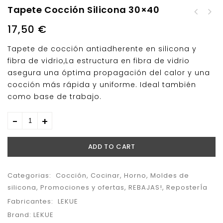
Tapete Cocción Silicona 30×40
Lámina Antiderrame
Escalfador Huevos
Silicona 30x40
17,50
€
Lekue
Tapete de cocción antiadherente en silicona y
fibra de vidrio,La estructura en fibra de vidrio
asegura una óptima propagación del calor y una
cocción más rápida y uniforme. Ideal también
como base de trabajo.
ADD TO CART
Categorias:
Cocción
,
Cocinar
,
Horno
,
Moldes de
silicona
,
Promociones y ofertas
,
REBAJAS!
,
ReposterÍa
Fabricantes:
LEKUE
Brand:
LEKUE