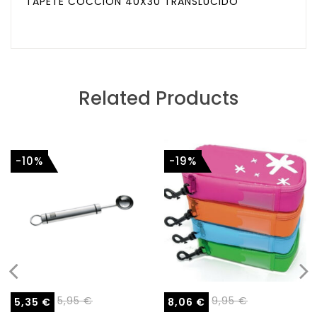
TAPETE COCCION 40X30 TRANSLUCIDO
Related Products
-10%
-19%
5,95
€
9,95
€
5,35
€
8,06
€