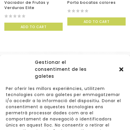
Vaciador de Frutas y
Porta bocatas colores
Verduras Elite
0
ADD TO CART
0
out
ADD TO CART
out
of
of
5
5
Gestionar el
Accessos
consentiment de les
Navegació
galetes
Informació Legal
Per oferir les millors experiències, utilitzem
tecnologies com ara galetes per emmagatzemar
i/o accedir a la informació del dispositiu. Donar el
consentiment a aquestes tecnologies ens
Carrer de Valldoreix 45, 08172 Sant Cugat del Vallès
permetrà processar dades com ara el
comportament de navegació o identificadors
933 157 807 | 691967537
únics en aquest lloc. No consentir o retirar el