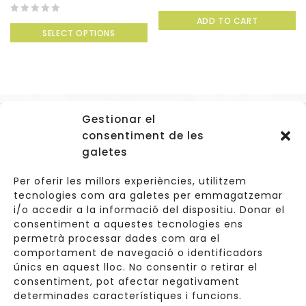
0
ADD TO CART
0
out
SELECT OPTIONS
out
of
of
5
5
Gestionar el
Accessos
consentiment de les
Navegació
galetes
Informació Legal
Per oferir les millors experiències, utilitzem
tecnologies com ara galetes per emmagatzemar
i/o accedir a la informació del dispositiu. Donar el
consentiment a aquestes tecnologies ens
Carrer de Valldoreix 45, 08172 Sant Cugat del Vallès
permetrà processar dades com ara el
comportament de navegació o identificadors
933 157 807 | 691967537
únics en aquest lloc. No consentir o retirar el
consentiment, pot afectar negativament
info@cuinetes.shop
determinades característiques i funcions.