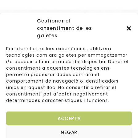
Gestionar el
Accessos
consentiment de les
Navegació
galetes
Informació Legal
Per oferir les millors experiències, utilitzem
tecnologies com ara galetes per emmagatzemar
i/o accedir a la informació del dispositiu. Donar el
consentiment a aquestes tecnologies ens
Carrer de Valldoreix 45, 08172 Sant Cugat del Vallès
permetrà processar dades com ara el
comportament de navegació o identificadors
933 157 807 | 691967537
únics en aquest lloc. No consentir o retirar el
consentiment, pot afectar negativament
info@cuinetes.shop
determinades característiques i funcions.
ACCEPTA
NEGAR