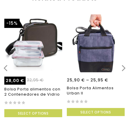
-15%
32,95
€
25,90
€
–
25,95
€
28,00
€
Bolsa Porta Alimentos
Bolsa Porta alimentos con
Urban II
2 Contenedores de Vidrio
0
0
SELECT OPTIONS
out
SELECT OPTIONS
out
of
of
5
5