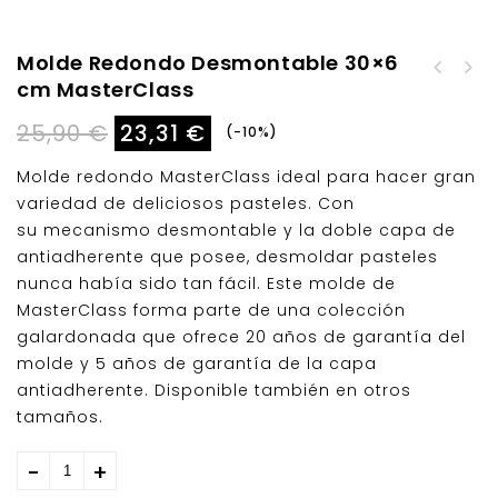
Molde Redondo Desmontable 30×6
Molde Redondo
cm MasterClass
Molde Silicona Muffins
desmontable 20 cm
6 cavidades Lekue
Master Class
25,90
€
23,31
€
-10%
Molde redondo MasterClass ideal para hacer gran
variedad de deliciosos pasteles. Con
su mecanismo desmontable y la doble capa de
antiadherente que posee, desmoldar pasteles
nunca había sido tan fácil. Este molde de
MasterClass forma parte de una colección
galardonada que ofrece 20 años de garantía del
molde y 5 años de garantía de la capa
antiadherente. Disponible también en otros
tamaños.