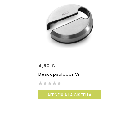
4,80
€
Descapsulador Vi
0
AFEGEIX A LA CISTELLA
out
of
5