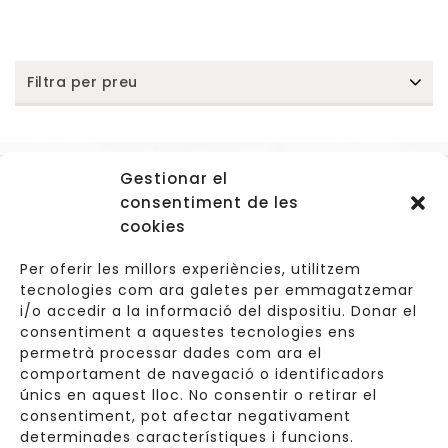
Filtra per preu
Gestionar el
Accessos
consentiment de les
Navegació
cookies
Informació Legal
Per oferir les millors experiències, utilitzem
tecnologies com ara galetes per emmagatzemar
i/o accedir a la informació del dispositiu. Donar el
consentiment a aquestes tecnologies ens
Carrer de Valldoreix 45, 08172 Sant Cugat del Vallès
permetrà processar dades com ara el
comportament de navegació o identificadors
933 157 807 | 691967537
únics en aquest lloc. No consentir o retirar el
consentiment, pot afectar negativament
info@cuinetes.shop
determinades característiques i funcions.