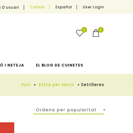
User Login
Català
Español
 D’usuari
0
0
Ó I NETEJA
EL BLOG DE CUINETES
Inici
»
Estris per servir
»
Setrilleres
Ordena per popularitat