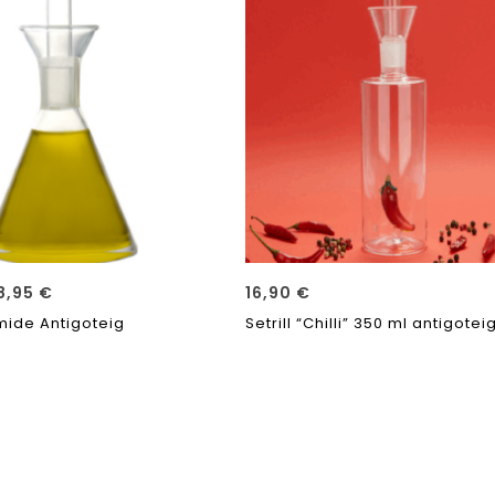
8,95
€
16,90
€
àmide Antigoteig
Setrill “Chilli” 350 ml antigotei