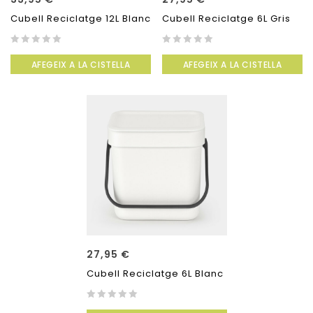
Cubell Reciclatge 12L Blanc
Cubell Reciclatge 6L Gris
0
0
AFEGEIX A LA CISTELLA
AFEGEIX A LA CISTELLA
out
out
of
of
5
5
27,95
€
Cubell Reciclatge 6L Blanc
0