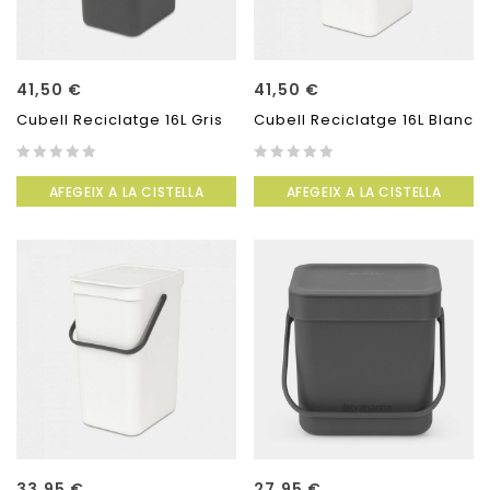
41,50
€
41,50
€
Cubell Reciclatge 16L Gris
Cubell Reciclatge 16L Blanc
0
0
AFEGEIX A LA CISTELLA
AFEGEIX A LA CISTELLA
out
out
of
of
5
5
33,95
€
27,95
€