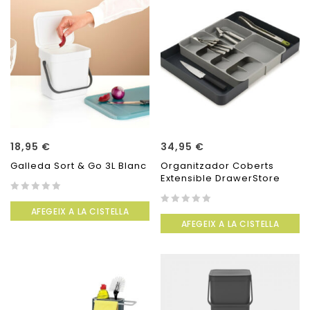
18,95
€
34,95
€
Galleda Sort & Go 3L Blanc
Organitzador Coberts
Extensible DrawerStore
0
AFEGEIX A LA CISTELLA
out
0
AFEGEIX A LA CISTELLA
of
out
5
of
5