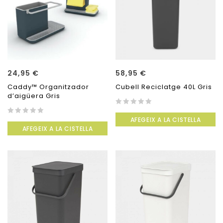
24,95
€
58,95
€
Caddy™ Organitzador
Cubell Reciclatge 40L Gris
d’aigüera Gris
0
AFEGEIX A LA CISTELLA
0
out
AFEGEIX A LA CISTELLA
out
of
of
5
5