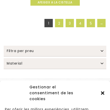
AFEGEIX A LA CISTELLA
out
of
5
1
2
3
4
5
→
Filtra per preu
Material
Gestionar el
Accessos
consentiment de les
Navegació
cookies
Informació Legal
Per oferir les millors experiències, utilitzem