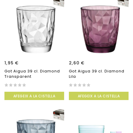
1,95
€
2,60
€
Got Aigua 39 cl. Diamond
Got Aigua 39 cl. Diamond
Transparent
Lila
0
0
AFEGEIX A LA CISTELLA
AFEGEIX A LA CISTELLA
out
out
of
of
5
5