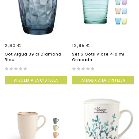
2,60
€
12,95
€
Got Aigua 39 cl Diamond
Set 6 Gots Vidre 410 ml
Blau
Granada
0
0
AFEGEIX A LA CISTELLA
AFEGEIX A LA CISTELLA
out
out
of
of
5
5