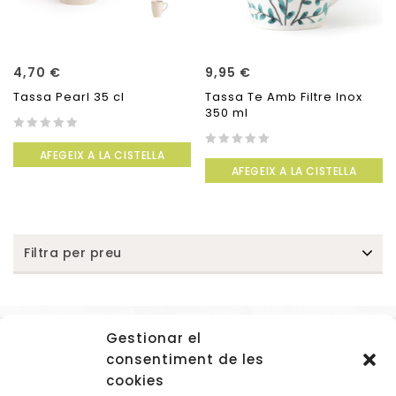
4,70
€
9,95
€
Tassa Pearl 35 cl
Tassa Te Amb Filtre Inox
350 ml
0
AFEGEIX A LA CISTELLA
out
0
AFEGEIX A LA CISTELLA
of
out
5
of
5
Filtra per preu
Gestionar el
Accessos
consentiment de les
Navegació
cookies