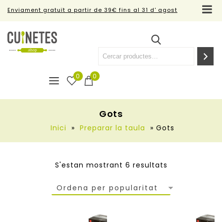
Enviament gratuït a partir de 39€ fins al 31 d' agost
0
0
Gots
Inici
»
Preparar la taula
»
Gots
S'estan mostrant 6 resultats
Ordena per popularitat