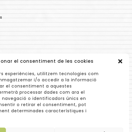
s
ionar el consentiment de les cookies
lors experiències, utilitzem tecnologies com
mmagatzemar i/o accedir a la informació
onar el consentiment a aquestes
ermetrà processar dades com ara el
navegació o identificadors únics en
info@cuinetes.shop
nsentir o retirar el consentiment, pot
ent determinades característiques i
xaengancha