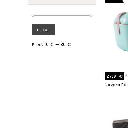
FILTRE
Preu:
10 €
—
30 €
27,81
€
Nevera Pol