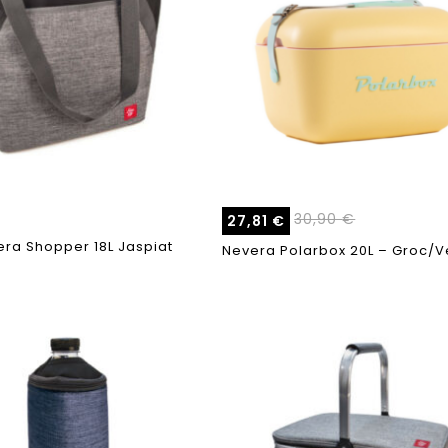
30,90
€
27,81
€
ra Shopper 18L Jaspiat
Nevera Polarbox 20L – Groc/V