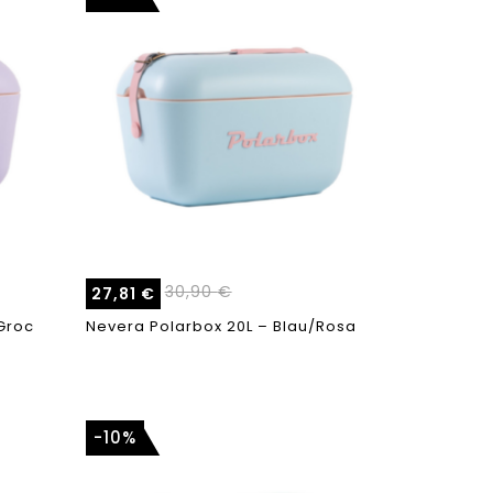
30,90
€
27,81
€
Groc
Nevera Polarbox 20L – Blau/Rosa
-10%