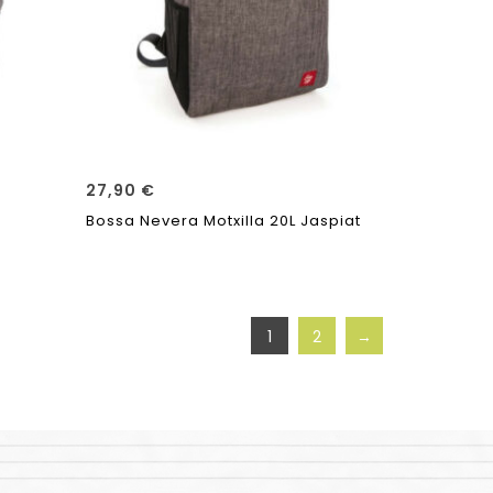
27,90
€
Bossa Nevera Motxilla 20L Jaspiat
1
2
→