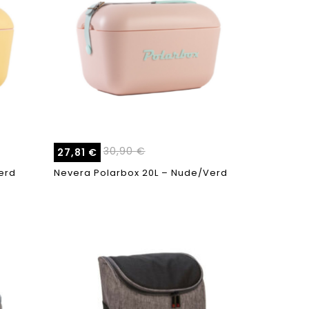
30,90
€
27,81
€
erd
Nevera Polarbox 20L – Nude/Verd