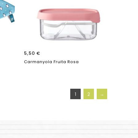
5,50
€
Carmanyola Fruita Rosa
1
2
→