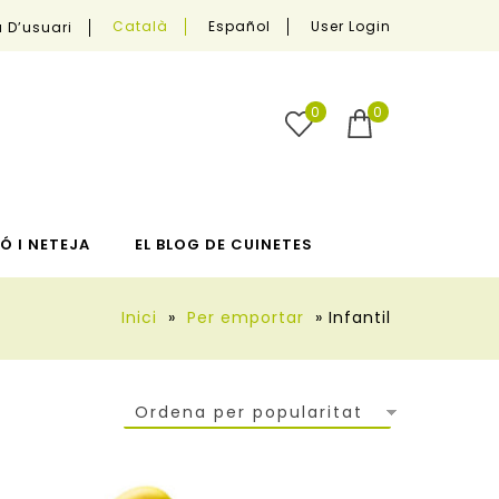
User Login
Català
Español
 D’usuari
0
0
Ó I NETEJA
EL BLOG DE CUINETES
Inici
»
Per emportar
»
Infantil
Ordena per popularitat