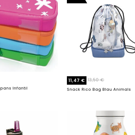
13,50
€
11,47
€
pans Infantil
Snack Rico Bag Blau Animals