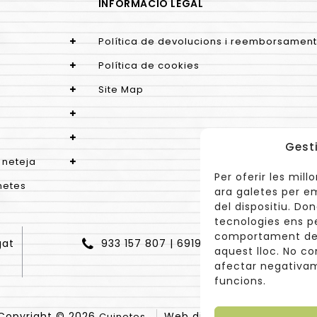
INFORMACIÓ LEGAL
Política de devolucions i reemborsament
Política de cookies
Site Map
Gest
 neteja
Per oferir les mil
netes
ara galetes per e
del dispositiu. D
tecnologies ens p
comportament de 
gat
933 157 807 | 691967537
aquest lloc. No co
afectar negativam
funcions.
Copyright © 2026
Web dissenyada per
Cuinetes
Arant