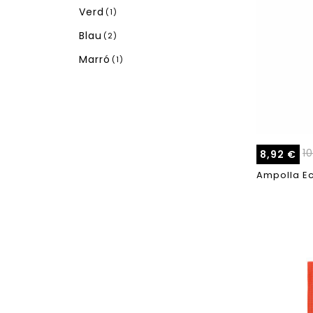
Verd
(1)
Blau
(2)
Marró
(1)
1
8,92
€
Ampolla Ec