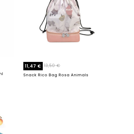
13,50
€
11,47
€
ml
Snack Rico Bag Rosa Animals