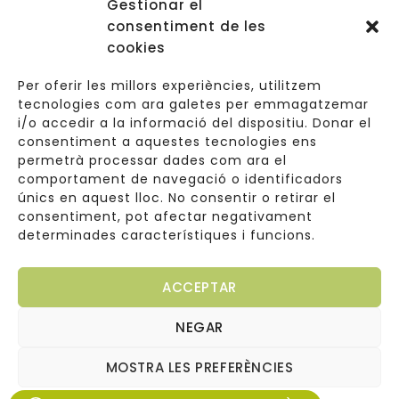
Gestionar el
Accessos
consentiment de les
Navegació
cookies
Informació Legal
Per oferir les millors experiències, utilitzem
tecnologies com ara galetes per emmagatzemar
i/o accedir a la informació del dispositiu. Donar el
consentiment a aquestes tecnologies ens
Carrer de Valldoreix 45, 08172 Sant Cugat del Vallès
permetrà processar dades com ara el
comportament de navegació o identificadors
933 157 807 | 691967537
únics en aquest lloc. No consentir o retirar el
consentiment, pot afectar negativament
info@cuinetes.shop
determinades característiques i funcions.
ACCEPTAR
NEGAR
Copyright © 2026
Web dissenyada per
Cuinetes
MOSTRA LES PREFERÈNCIES
Arantxaengancha