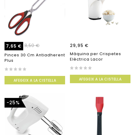
8,50
€
29,95
€
7,65
€
Màquina per Crispetes
Pinces 30 Cm Antiadherent
Elèctrica Lacor
Plus
0
0
AFEGEIX A LA CISTELLA
out
AFEGEIX A LA CISTELLA
out
of
of
5
5
-25%