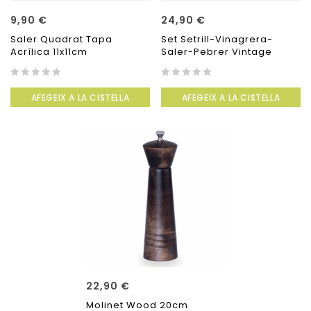
9,90
€
24,90
€
Saler Quadrat Tapa
Set Setrill-Vinagrera-
Acrílica 11x11cm
Saler-Pebrer Vintage
0
0
AFEGEIX A LA CISTELLA
AFEGEIX A LA CISTELLA
out
out
of
of
5
5
22,90
€
Molinet Wood 20cm