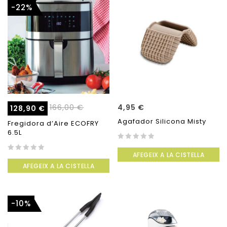
-22%
166,00
€
4,95
€
128,90
€
Agafador Silicona Misty
Fregidora d’Aire ECOFRY
6.5L
0
AFEGEIX A LA CISTELLA
out
0
of
AFEGEIX A LA CISTELLA
out
5
of
5
-10%