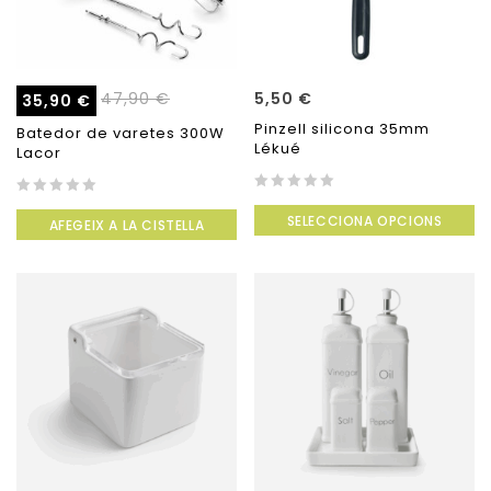
47,90
€
5,50
€
35,90
€
Pinzell silicona 35mm
Batedor de varetes 300W
Lékué
Lacor
0
0
SELECCIONA OPCIONS
out
AFEGEIX A LA CISTELLA
out
of
of
5
5