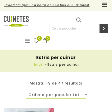
Enviament gratuït a partir de 39€ fins al 31 d' agost
0
0
Estris per cuinar
Inici
»
Estris per cuinar
Mostra 1–9 de 47 resultats
Ordena per popularitat