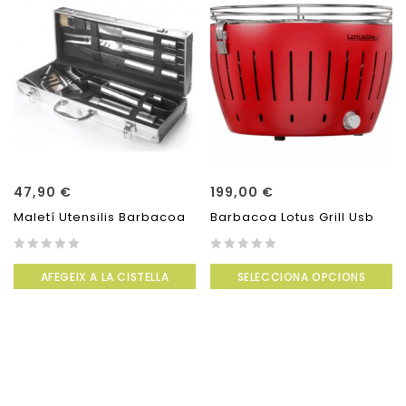
47,90
€
199,00
€
Maletí Utensilis Barbacoa
Barbacoa Lotus Grill Usb
0
0
AFEGEIX A LA CISTELLA
SELECCIONA OPCIONS
out
out
of
of
5
5