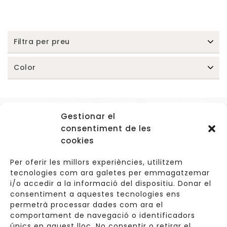
Filtra per preu
Color
Gestionar el
Accessos
consentiment de les
Navegació
cookies
Informació Legal
Per oferir les millors experiències, utilitzem
tecnologies com ara galetes per emmagatzemar
i/o accedir a la informació del dispositiu. Donar el
consentiment a aquestes tecnologies ens
Carrer de Valldoreix 45, 08172 Sant Cugat del Vallès
permetrà processar dades com ara el
comportament de navegació o identificadors
933 157 807 | 691967537
únics en aquest lloc. No consentir o retirar el