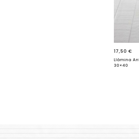
17,50
€
Llàmina An
30×40