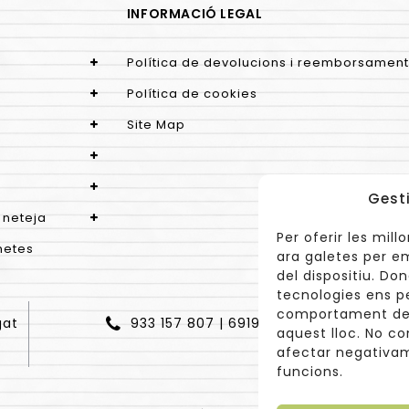
INFORMACIÓ LEGAL
Política de devolucions i reemborsament
Política de cookies
Site Map
Gest
 neteja
Per oferir les mil
netes
ara galetes per e
del dispositiu. D
tecnologies ens p
comportament de 
gat
933 157 807 | 691967537
aquest lloc. No co
afectar negativam
funcions.