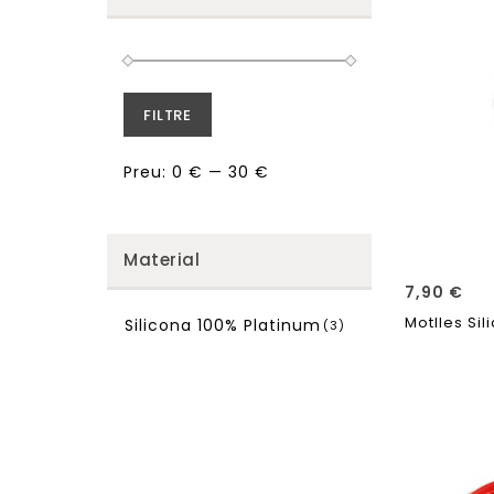
FILTRE
Preu:
0 €
—
30 €
Material
7,90
€
Motlles Si
Silicona 100% Platinum
(3)