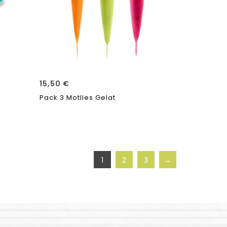
15,50
€
Pack 3 Motlles Gelat
1
2
3
→