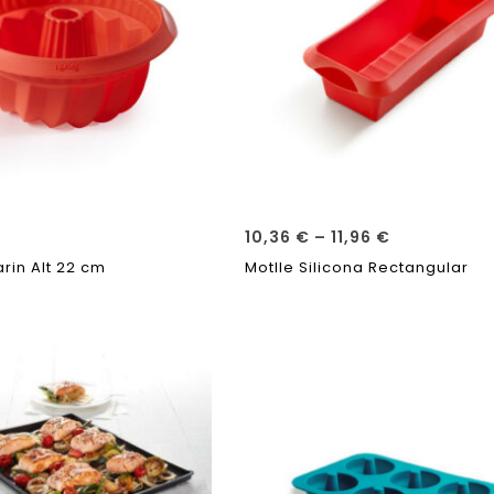
10,36
€
–
11,96
€
arin Alt 22 cm
Motlle Silicona Rectangular