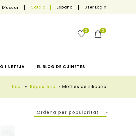
User Login
Català
Español
 D’usuari
0
0
Ó I NETEJA
EL BLOG DE CUINETES
Inici
»
Reposteria
»
Motlles de silicona
Ordena per popularitat