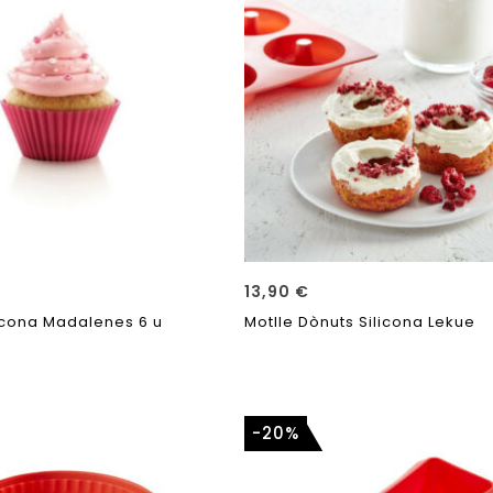
13,90
€
licona Madalenes 6 u
Motlle Dònuts Silicona Lekue
-20%