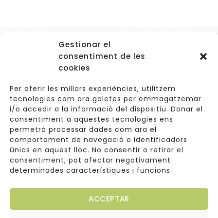
Gestionar el
Accessos
consentiment de les
Navegació
cookies
Informació Legal
Per oferir les millors experiències, utilitzem
tecnologies com ara galetes per emmagatzemar
i/o accedir a la informació del dispositiu. Donar el
consentiment a aquestes tecnologies ens
Carrer de Valldoreix 45, 08172 Sant Cugat del Vallès
permetrà processar dades com ara el
comportament de navegació o identificadors
933 157 807 | 691967537
únics en aquest lloc. No consentir o retirar el
consentiment, pot afectar negativament
info@cuinetes.shop
determinades característiques i funcions.
ACCEPTAR