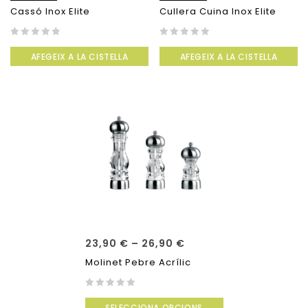
Cassó Inox Elite
Cullera Cuina Inox Elite
0
0
AFEGEIX A LA CISTELLA
AFEGEIX A LA CISTELLA
out
out
of
of
5
5
23,90
€
–
26,90
€
Molinet Pebre Acrílic
0
SELECCIONA OPCIONS
out