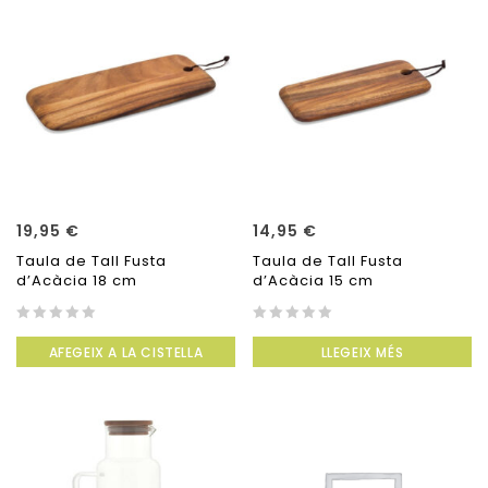
19,95
€
14,95
€
Taula de Tall Fusta
Taula de Tall Fusta
d’Acàcia 18 cm
d’Acàcia 15 cm
0
0
AFEGEIX A LA CISTELLA
LLEGEIX MÉS
out
out
of
of
5
5