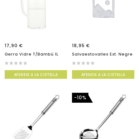
17,90
€
18,95
€
Gerra Vidre T/Bambú 1L
Salvaestovalles Ext. Negre
0
0
AFEGEIX A LA CISTELLA
AFEGEIX A LA CISTELLA
out
out
of
of
5
5
-10%