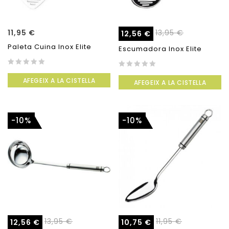
11,95
€
13,95
€
12,56
€
Paleta Cuina Inox Elite
Escumadora Inox Elite
0
0
AFEGEIX A LA CISTELLA
out
AFEGEIX A LA CISTELLA
out
of
of
5
5
-10%
-10%
13,95
€
11,95
€
12,56
€
10,75
€