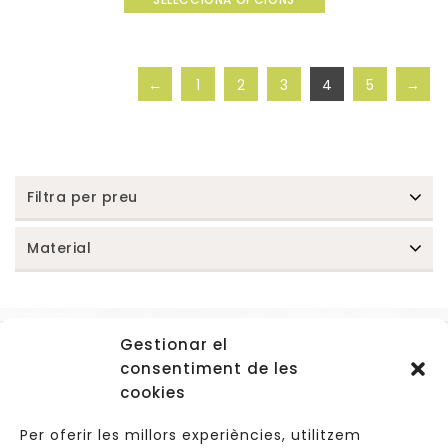
of
5
←
1
2
3
4
5
→
Filtra per preu
Material
Gestionar el
Accessos
consentiment de les
Navegació
cookies
Informació Legal
Per oferir les millors experiències, utilitzem