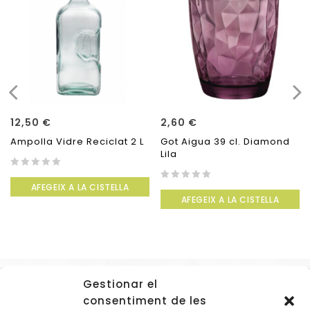
12,50
€
2,60
€
Ampolla Vidre Reciclat 2 L
Got Aigua 39 cl. Diamond
Lila
0
AFEGEIX A LA CISTELLA
out
0
AFEGEIX A LA CISTELLA
of
out
5
of
5
Gestionar el
Accessos
consentiment de les