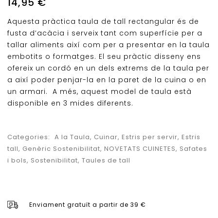
14,95
€
d'Acàcia 18 cm
Aquesta pràctica taula de tall rectangular és de
fusta d’acàcia i serveix tant com superfície per a
tallar aliments així com per a presentar en la taula
embotits o formatges. El seu pràctic disseny ens
ofereix un cordó en un dels extrems de la taula per
a així poder penjar-la en la paret de la cuina o en
un armari. A més, aquest model de taula està
disponible en 3 mides diferents.
Categories:
A la Taula
,
Cuinar
,
Estris per servir
,
Estris
tall
,
Genèric Sostenibilitat
,
NOVETATS CUINETES
,
Safates
i bols
,
Sostenibilitat
,
Taules de tall
Enviament gratuït a partir de 39 €