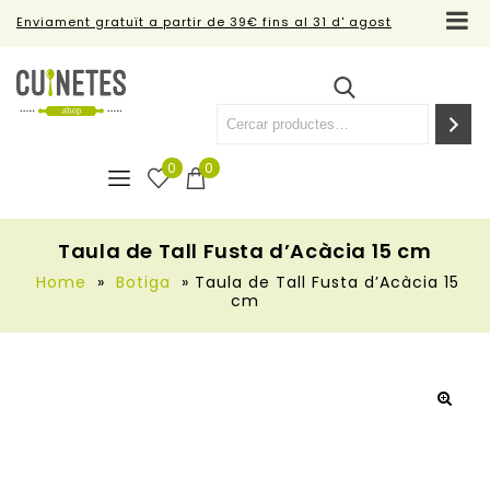
Enviament gratuït a partir de 39€ fins al 31 d' agost
0
0
Taula de Tall Fusta d’Acàcia 15 cm
Home
»
Botiga
»
Taula de Tall Fusta d’Acàcia 15
cm
🔍