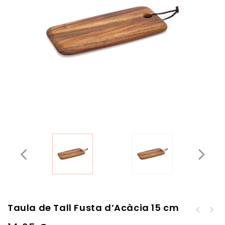
Taula de Tall Fusta d’Acàcia 15 cm
Taula de Tall Fusta