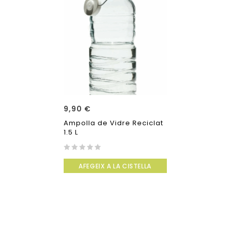
9,90
€
Ampolla de Vidre Reciclat
1.5 L
0
AFEGEIX A LA CISTELLA
out
of
5