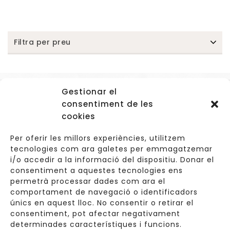
Filtra per preu
Gestionar el
Accessos
consentiment de les
Navegació
cookies
Informació Legal
Per oferir les millors experiències, utilitzem
tecnologies com ara galetes per emmagatzemar
i/o accedir a la informació del dispositiu. Donar el
consentiment a aquestes tecnologies ens
Carrer de Valldoreix 45, 08172 Sant Cugat del Vallès
permetrà processar dades com ara el
comportament de navegació o identificadors
933 157 807 | 691967537
únics en aquest lloc. No consentir o retirar el
consentiment, pot afectar negativament
info@cuinetes.shop
determinades característiques i funcions.