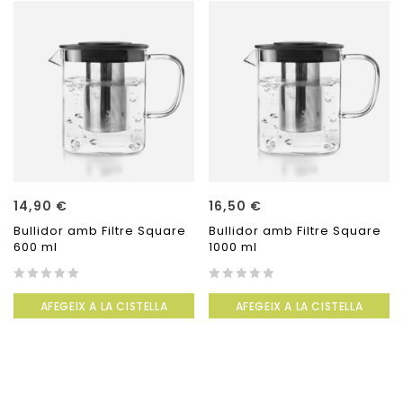
14,90
€
16,50
€
Bullidor amb Filtre Square
Bullidor amb Filtre Square
600 ml
1000 ml
0
0
AFEGEIX A LA CISTELLA
AFEGEIX A LA CISTELLA
out
out
of
of
5
5