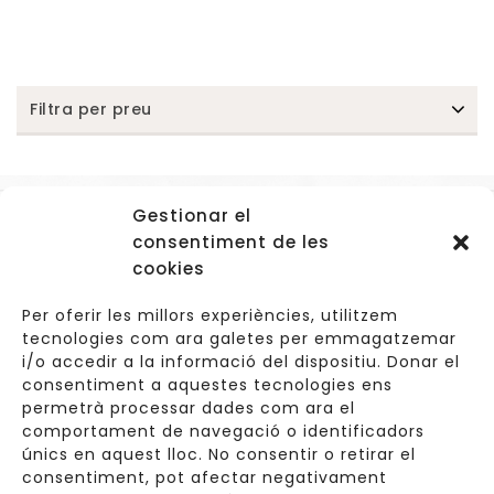
Filtra per preu
Gestionar el
Accessos
consentiment de les
Navegació
cookies
Informació Legal
Per oferir les millors experiències, utilitzem
tecnologies com ara galetes per emmagatzemar
i/o accedir a la informació del dispositiu. Donar el
consentiment a aquestes tecnologies ens
Carrer de Valldoreix 45, 08172 Sant Cugat del Vallès
permetrà processar dades com ara el
comportament de navegació o identificadors
933 157 807 | 691967537
únics en aquest lloc. No consentir o retirar el
consentiment, pot afectar negativament
info@cuinetes.shop