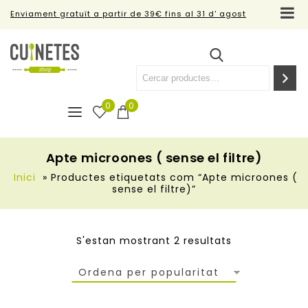
Enviament gratuït a partir de 39€ fins al 31 d' agost
0
0
Apte microones ( sense el filtre)
Inici
»
Productes etiquetats com “Apte microones (
sense el filtre)”
S'estan mostrant 2 resultats
Ordena per popularitat