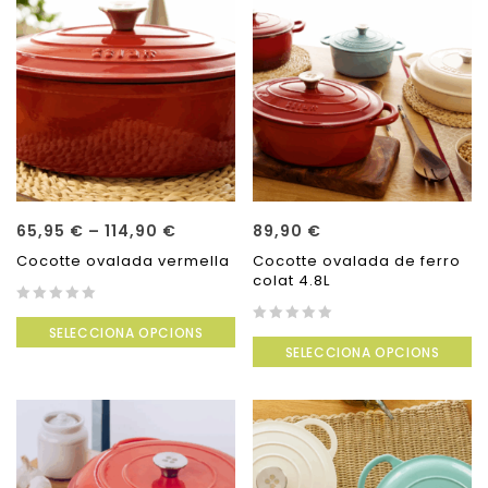
65,95
€
–
114,90
€
89,90
€
Cocotte ovalada vermella
Cocotte ovalada de ferro
colat 4.8L
0
SELECCIONA OPCIONS
out
0
SELECCIONA OPCIONS
of
out
5
of
5