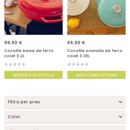
99,90
€
69,90
€
Cocotte baixa de ferro
Cocotte ovalada de ferro
colat 3.2L
colat 3.35L
0
0
AFEGEIX A LA CISTELLA
SELECCIONA OPCIONS
out
out
of
of
5
5
Filtra per preu
Color