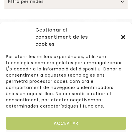
Filtra per mides
Gestionar el
Accessos
consentiment de les
Navegació
cookies
Informació Legal
Per oferir les millors experiències, utilitzem
tecnologies com ara galetes per emmagatzemar
i/o accedir a la informació del dispositiu. Donar el
consentiment a aquestes tecnologies ens
Carrer de Valldoreix 45, 08172 Sant Cugat del Vallès
permetrà processar dades com ara el
comportament de navegació o identificadors
933 157 807 | 691967537
únics en aquest lloc. No consentir o retirar el
consentiment, pot afectar negativament
info@cuinetes.shop
determinades característiques i funcions.
ACCEPTAR