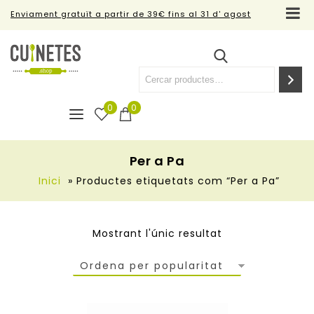
Enviament gratuït a partir de 39€ fins al 31 d' agost
0
0
Per a Pa
Inici
»
Productes etiquetats com “Per a Pa”
Mostrant l'únic resultat
Ordena per popularitat