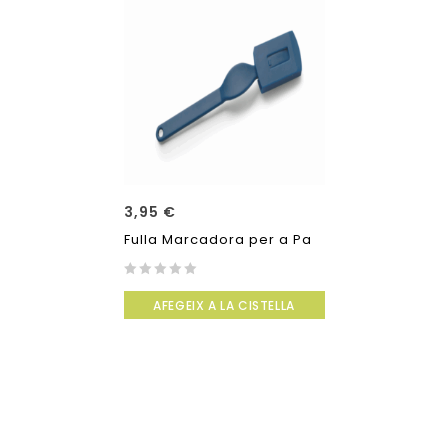
3,95
€
Fulla Marcadora per a Pa
0
AFEGEIX A LA CISTELLA
out
of
5