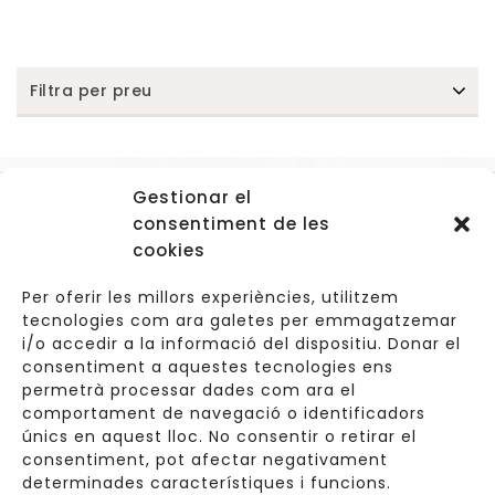
Filtra per preu
Gestionar el
Accessos
consentiment de les
Navegació
cookies
Informació Legal
Per oferir les millors experiències, utilitzem
tecnologies com ara galetes per emmagatzemar
i/o accedir a la informació del dispositiu. Donar el
consentiment a aquestes tecnologies ens
Carrer de Valldoreix 45, 08172 Sant Cugat del Vallès
permetrà processar dades com ara el
comportament de navegació o identificadors
933 157 807 | 691967537
únics en aquest lloc. No consentir o retirar el
consentiment, pot afectar negativament
info@cuinetes.shop
determinades característiques i funcions.