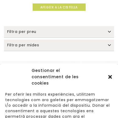
0
AFEGEIX A LA CISTELLA
out
of
5
Filtra per preu
Filtra per mides
Gestionar el
Accessos
consentiment de les
Navegació
cookies
Informació Legal
Per oferir les millors experiències, utilitzem
tecnologies com ara galetes per emmagatzemar
i/o accedir a la informació del dispositiu. Donar el
consentiment a aquestes tecnologies ens
Carrer de Valldoreix 45, 08172 Sant Cugat del Vallès
permetrà processar dades com ara el