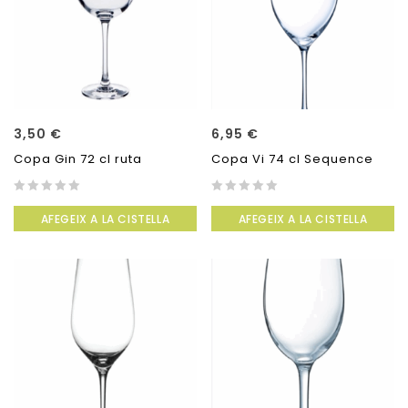
3,50
€
6,95
€
Copa Gin 72 cl ruta
Copa Vi 74 cl Sequence
0
0
AFEGEIX A LA CISTELLA
AFEGEIX A LA CISTELLA
out
out
of
of
5
5