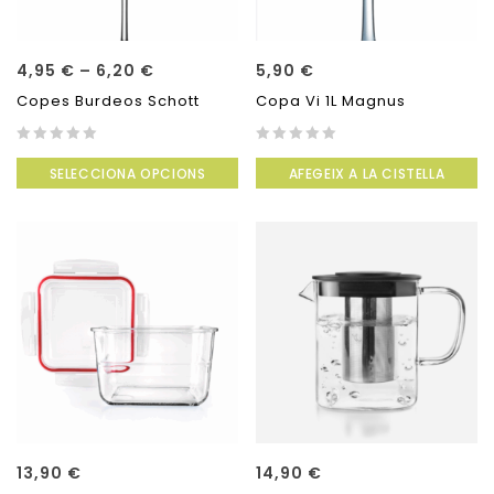
4,95
€
–
6,20
€
5,90
€
Copes Burdeos Schott
Copa Vi 1L Magnus
0
0
SELECCIONA OPCIONS
AFEGEIX A LA CISTELLA
out
out
of
of
5
5
13,90
€
14,90
€