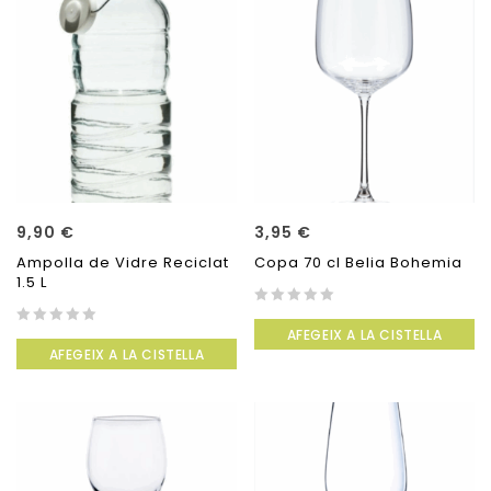
9,90
€
3,95
€
Ampolla de Vidre Reciclat
Copa 70 cl Belia Bohemia
1.5 L
0
AFEGEIX A LA CISTELLA
0
out
AFEGEIX A LA CISTELLA
out
of
of
5
5