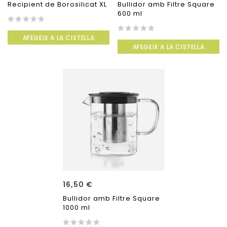
Recipient de Borosilicat XL
Bullidor amb Filtre Square
600 ml
0
AFEGEIX A LA CISTELLA
out
0
AFEGEIX A LA CISTELLA
of
out
5
of
5
16,50
€
Bullidor amb Filtre Square
1000 ml