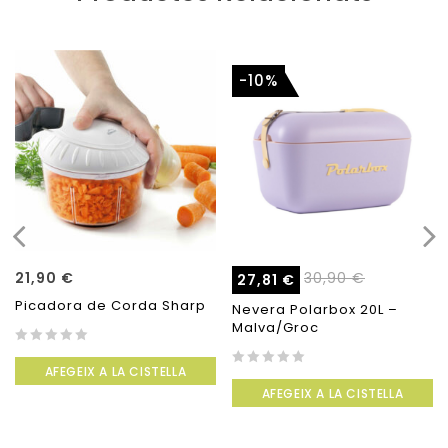
-10%
21,90
€
30,90
€
27,81
€
Picadora de Corda Sharp
Nevera Polarbox 20L –
Malva/Groc
0
AFEGEIX A LA CISTELLA
out
0
of
AFEGEIX A LA CISTELLA
out
5
of
5