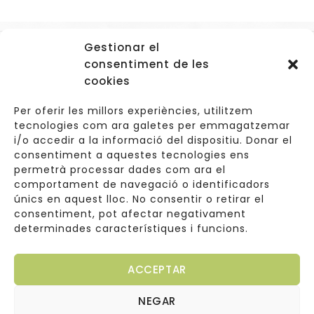
Gestionar el
Accessos
consentiment de les
Navegació
cookies
Informació Legal
Per oferir les millors experiències, utilitzem
tecnologies com ara galetes per emmagatzemar
i/o accedir a la informació del dispositiu. Donar el
consentiment a aquestes tecnologies ens
Carrer de Valldoreix 45, 08172 Sant Cugat del Vallès
permetrà processar dades com ara el
comportament de navegació o identificadors
933 157 807 | 691967537
únics en aquest lloc. No consentir o retirar el
consentiment, pot afectar negativament
info@cuinetes.shop
determinades característiques i funcions.
ACCEPTAR
NEGAR