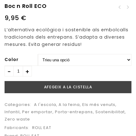
Boc n Roll ECO
Cubell Reciclatge
Totem 60L Grafit
9,95
€
L’alternativa ecològica i sostenible als embolcalls
tradicionals dels entrepans. S’adapta a diverses
mesures. Evita generar residus!
Color
AFEGEIX A LA CISTELLA
Categories:
A l'escola
,
A la feina
,
Els més venuts
,
Infantil
,
Per emportar
,
Porta-entrepans
,
Sostenibilitat
,
Zero waste
Fabricants:
ROLL EAT
Brand:
ROLL EAT