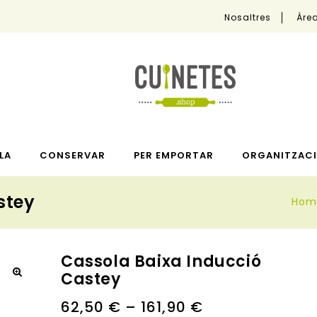
Nosaltres
Àrea
LA
CONSERVAR
PER EMPORTAR
ORGANITZACI
stey
Hom
Cassola Baixa Inducció
Castey
🔍
62,50
€
–
161,90
€