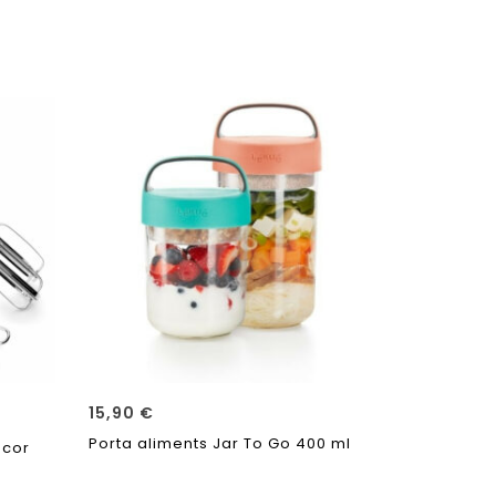
15,90
€
1,60
€
Porta aliments Jar To Go 400 ml
Forquilla 
acor