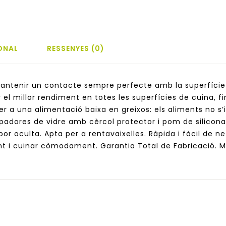
ONAL
RESSENYES (0)
 mantenir un contacte sempre perfecte amb la superfíci
 el millor rendiment en totes les superfícies de cuina, fi
per a una alimentació baixa en greixos: els aliments no s
adores de vidre amb cèrcol protector i pom de silicona 
or oculta. Apta per a rentavaixelles. Ràpida i fàcil de ne
t i cuinar còmodament. Garantia Total de Fabricació. Mat