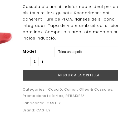
Cassola d’alumini indeformable ideal per a 
els teus millors guisats. Recobriment anti
adherent lliure de PFOA. Nanses de silicona
integrades. Tapa de vidre amb cèrcol silicio
pom inox. Compatible amb tota mena de cu
inclòs inducció.
Model
AFEGEIX A LA CISTELLA
Categories:
Cocció
,
Cuinar
,
Olles & Cassoles
,
Promocions i ofertes
,
REBAIXES!
Fabricants:
CASTEY
Brand:
CASTEY