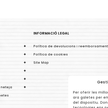
INFORMACIÓ LEGAL
Política de devolucions i reemborsament
Política de cookies
Site Map
Gest
 neteja
Per oferir les mil
netes
ara galetes per e
del dispositiu. D
tecnologies ens p