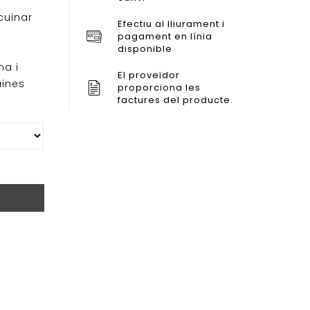
cuinar
Efectiu al lliurament i
pagament en línia
disponible
na i
El proveïdor
ines
proporciona les
factures del producte.