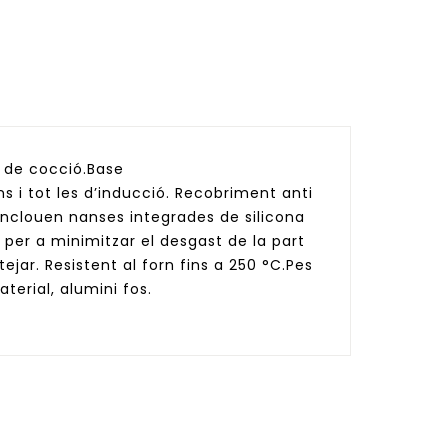
e de cocció.Base
ns i tot les d’inducció. Recobriment anti
’inclouen nanses integrades de silicona
per a minimitzar el desgast de la part
tejar. Resistent al forn fins a 250 °C.Pes
erial, alumini fos.