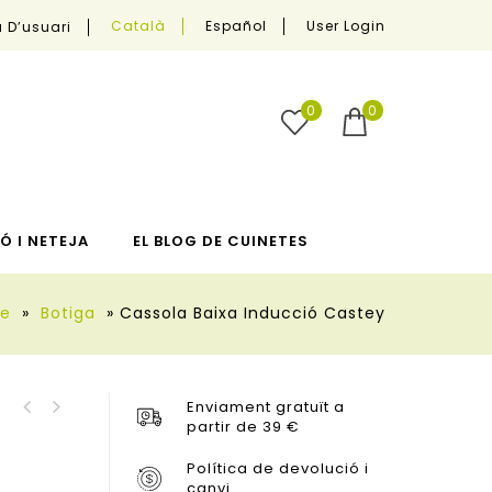
User Login
Català
Español
 D’usuari
0
0
Ó I NETEJA
EL BLOG DE CUINETES
e
»
Botiga
»
Cassola Baixa Inducció Castey
Enviament gratuït a
Cassola Baixa Vitro-
partir de 39 €
Cassola Alta Induction
Gas Castey
Castey
Política de devolució i
canvi