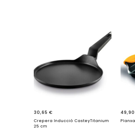
30,65
€
49,9
Crepera Inducció CasteyTitanium
Planxa
25 cm