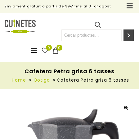
Enviament gratuït a partir de 39€ fins al 31 d' agost
0
0
Cafetera Petra grisa 6 tasses
Home
»
Botiga
»
Cafetera Petra grisa 6 tasses
🔍