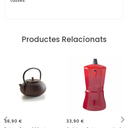
tasses.
Productes Relacionats
36,90
€
33,90
€