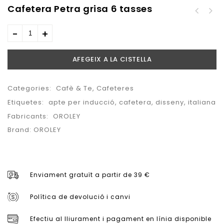
Cafetera Petra grisa 6 tasses
Cafetera Petra grisa 9
tasses
33,90
€
AFEGEIX A LA CISTELLA
Categories:
Cafè & Te
,
Cafeteres
Etiquetes:
apte per inducció
,
cafetera
,
disseny
,
italiana
Fabricants:
OROLEY
Brand:
OROLEY
Enviament gratuït a partir de 39 €
Política de devolució i canvi
Efectiu al lliurament i pagament en línia disponible