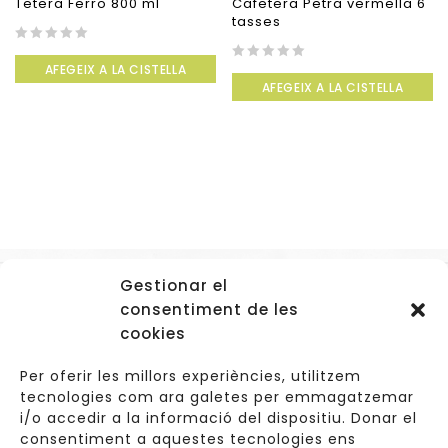
Tetera Ferro 800 ml
Cafetera Petra vermella 6
tasses
0
AFEGEIX A LA CISTELLA
out
0
AFEGEIX A LA CISTELLA
of
out
5
of
5
Gestionar el
Accessos
consentiment de les
Navegació
cookies
Informació Legal
Per oferir les millors experiències, utilitzem
tecnologies com ara galetes per emmagatzemar
i/o accedir a la informació del dispositiu. Donar el
consentiment a aquestes tecnologies ens