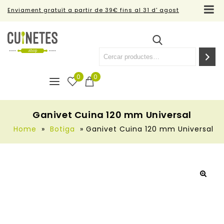
Enviament gratuït a partir de 39€ fins al 31 d' agost
0
0
Ganivet Cuina 120 mm Universal
Home
»
Botiga
»
Ganivet Cuina 120 mm Universal
🔍