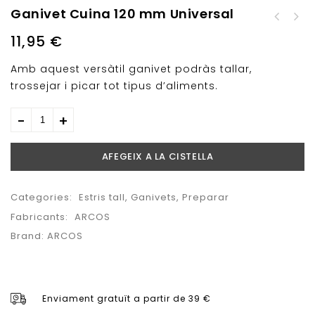
Ganivet Cuina 120 mm Universal
Ganivet Carn Mànec
Fusta
11,95
€
Amb aquest versàtil ganivet podràs tallar,
trossejar i picar tot tipus d’aliments.
AFEGEIX A LA CISTELLA
Categories:
Estris tall
,
Ganivets
,
Preparar
Fabricants:
ARCOS
Brand:
ARCOS
Enviament gratuït a partir de 39 €