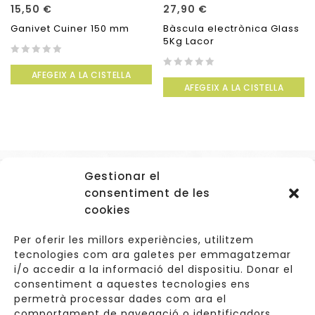
15,50
€
27,90
€
Ganivet Cuiner 150 mm
Bàscula electrònica Glass
5Kg Lacor
0
AFEGEIX A LA CISTELLA
out
0
AFEGEIX A LA CISTELLA
of
out
5
of
5
Gestionar el
Accessos
consentiment de les
Navegació
cookies
Informació Legal
Per oferir les millors experiències, utilitzem
tecnologies com ara galetes per emmagatzemar
i/o accedir a la informació del dispositiu. Donar el
consentiment a aquestes tecnologies ens
Carrer de Valldoreix 45, 08172 Sant Cugat del Vallès
permetrà processar dades com ara el
comportament de navegació o identificadors