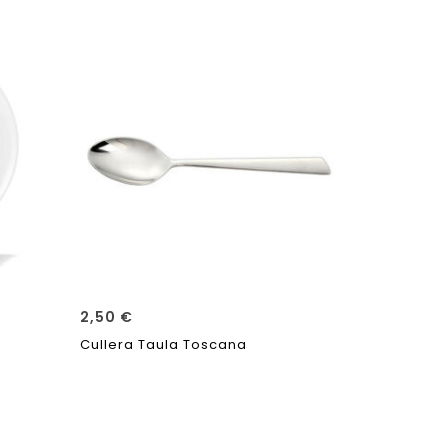
2,50
€
1,60
€
Cullera Taula Toscana
Forquilla 