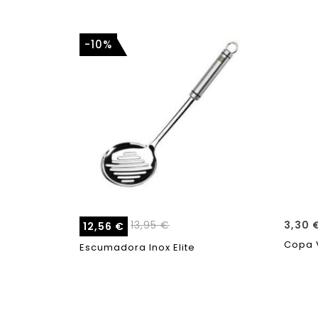
-10%
13,95
€
3,30
12,56
€
Copa V
Escumadora Inox Elite