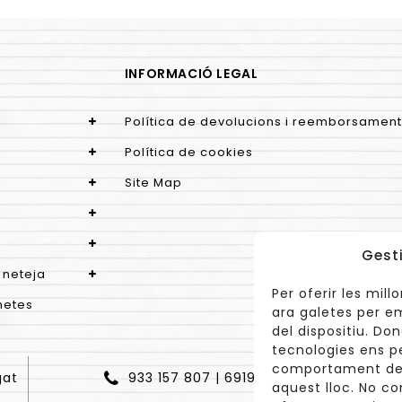
INFORMACIÓ LEGAL
Política de devolucions i reemborsament
Política de cookies
Site Map
Gest
 neteja
Per oferir les mil
netes
ara galetes per e
del dispositiu. D
tecnologies ens p
comportament de 
gat
933 157 807 | 691967537
aquest lloc. No co