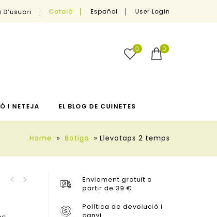
User Login
Català
Español
 D’usuari
0
0
Ó I NETEJA
EL BLOG DE CUINETES
Home
»
Botiga
»
Llevataps 2 temps
Enviament gratuït a
Refredador Vi/Cava
partir de 39 €
Ampolla Aigua Ellipse
Gris/Negre
500 ml Vivid blue
Política de devolució i
canvi