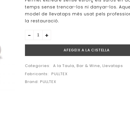
Permet extreure sense esforç els suros en d
temps sense trencar-los ni danyar-los. Aque
model de llevataps més usat pels professio
la restauració.
AFEGEIX A LA CISTELLA
Categories:
A la Taula
,
Bar & Wine
,
Llevataps
Fabricants:
PULLTEX
Brand:
PULLTEX