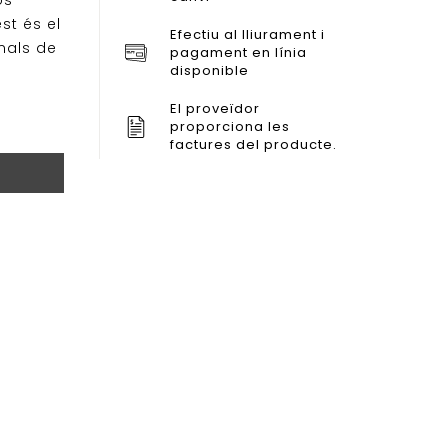
os
st és el
Efectiu al lliurament i
nals de
pagament en línia
disponible
El proveïdor
proporciona les
factures del producte.