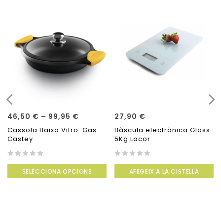
46,50
€
–
99,95
€
27,90
€
Cassola Baixa Vitro-Gas
Bàscula electrònica Glass
Castey
5Kg Lacor
0
0
SELECCIONA OPCIONS
AFEGEIX A LA CISTELLA
out
out
of
of
5
5