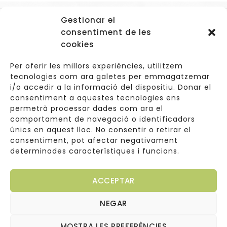
Gestionar el
Accessos
consentiment de les
Navegació
cookies
Informació Legal
Per oferir les millors experiències, utilitzem
tecnologies com ara galetes per emmagatzemar
i/o accedir a la informació del dispositiu. Donar el
consentiment a aquestes tecnologies ens
Carrer de Valldoreix 45, 08172 Sant Cugat del Vallès
permetrà processar dades com ara el
comportament de navegació o identificadors
933 157 807 | 691967537
únics en aquest lloc. No consentir o retirar el
consentiment, pot afectar negativament
info@cuinetes.shop
determinades característiques i funcions.
ACCEPTAR
NEGAR
Copyright © 2026
Web dissenyada per
Cuinetes
MOSTRA LES PREFERÈNCIES
Arantxaengancha