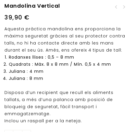
Mandolina Vertical
Rustidera forn amb
Campana de Vidre 16 x
nansa Inox
39,90
€
12 cm
Aquesta pràctica mandolina ens proporciona la
màxima seguretat gràcies al seu protector contra
talls, no hi ha contacte directe amb les mans
durant el seu ús. Amés, ens ofereix 4 tipus de tall:
Rodanxes llises : 0,5 – 8 mm
Quadrats : Màx. 8 x 8 mm / Mín. 0,5 x 4 mm
Juliana : 4 mm
Juliana : 8 mm
Disposa d’un recipient que recull els aliments
tallats, a més d’una palanca amb posició de
bloqueig de seguretat, fàcil transport i
emmagatzematge.
Inclou un raspall per a la neteja.