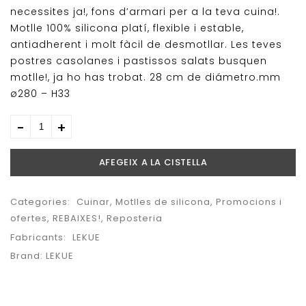
necessites ja!, fons d’armari per a la teva cuina!.
Motlle 100% silicona platí, flexible i estable,
antiadherent i molt fàcil de desmotllar. Les teves
postres casolanes i pastissos salats busquen
motlle!, ja ho has trobat. 28 cm de diámetro.mm
ø280 – H33
AFEGEIX A LA CISTELLA
Categories:
Cuinar
,
Motlles de silicona
,
Promocions i
ofertes
,
REBAIXES!
,
Reposteria
Fabricants:
LEKUE
Brand:
LEKUE