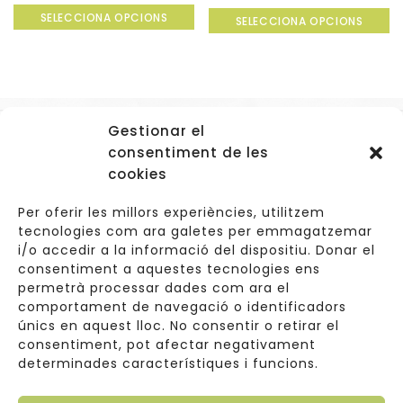
0
0
SELECCIONA OPCIONS
out
SELECCIONA OPCIONS
out
of
of
5
5
Gestionar el
Accessos
consentiment de les
Navegació
cookies
Informació Legal
Per oferir les millors experiències, utilitzem
tecnologies com ara galetes per emmagatzemar
i/o accedir a la informació del dispositiu. Donar el
consentiment a aquestes tecnologies ens
Carrer de Valldoreix 45, 08172 Sant Cugat del Vallès
permetrà processar dades com ara el
comportament de navegació o identificadors
933 157 807 | 691967537
únics en aquest lloc. No consentir o retirar el
consentiment, pot afectar negativament
info@cuinetes.shop
determinades característiques i funcions.