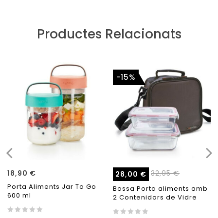
Productes Relacionats
-15%
18,90
€
32,95
€
28,00
€
Porta Aliments Jar To Go
Bossa Porta aliments amb
600 ml
2 Contenidors de Vidre