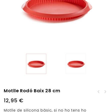
Motlle Rodó Baix 28 cm
Motlle Pa de Motlle 28
cm
12,95
€
Motlle de silicona bàsic, si no ho tens ho